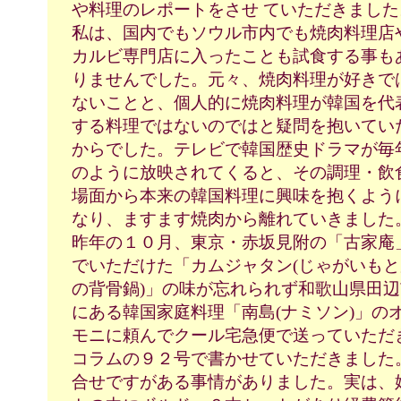
や料理のレポートをさせ
ていただきました
私は、国内でもソウル市内でも焼肉料理店
カルビ専門店に入ったことも試食する事も
りませんでした。元々、焼肉料理が好きで
ないことと、個人的に焼肉料理が韓国を代
する料理ではないのではと疑問を抱いてい
からでした。テレビで韓国歴史ドラマが毎
のように放映されてくると、その調理・飲
場面から本来の韓国料理に興味を抱くよう
なり、ますます焼肉から離れていきました
昨年の１０月、東京・赤坂見附の「古家庵
でいただけた「カムジャタン(じゃがいもと
の背骨鍋)」の味が忘れられず和歌山県田辺
にある韓国家庭料理「南島(ナミソン)」の
モニに頼んでクール宅急便で送っていただ
コラムの９２号で書かせていただきました
合せですがある事情がありました。実は、