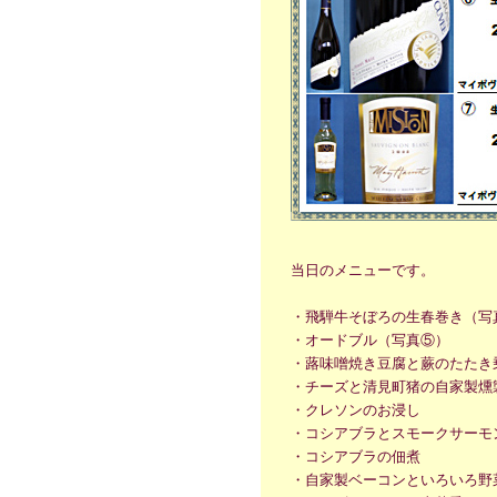
当日のメニューです。
・飛騨牛そぼろの生春巻き（写
・オードブル（写真⑤）
・蕗味噌焼き豆腐と蕨のたたき
・チーズと清見町猪の自家製燻
・クレソンのお浸し
・コシアブラとスモークサーモ
・コシアブラの佃煮
・自家製ベーコンといろいろ野