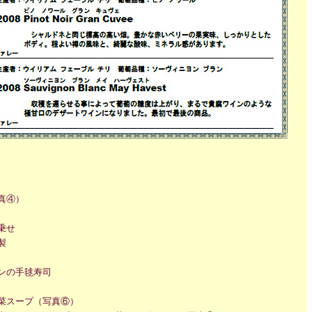
真④）
乗せ
製
ンの手毬寿司
菜スープ（写真⑥）