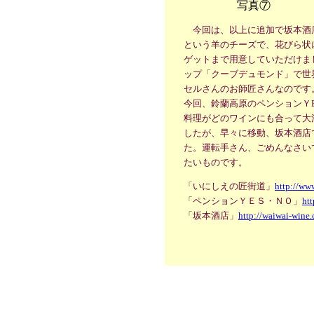
写真⑦
今回は、以上に追加で坂本酒
という羊のチーズで、花びら状
ゲットまで用意していただけま
ップ「クーブデュモンド」で世
セルさんのお師匠さんなのです
今回、鈴蘭高原のペンションＹ
料理がどのワインにも合って大
したが、早々に移動、坂本酒店
た。運転手さん、ごめんなさい
たいものです。
「いにしえの匠街道」
http://www
「ペンションＹＥＳ・ＮＯ」
ht
「坂本酒店」
http://waiwai-wine