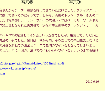
写真⑧
写真⑨
店さんからチーズ３種類を持ってきていただけました。ブティアグール
に削って食べるのだそうです。しかも、高山のトラン・ブルーさんのバ
した（写真⑨）。トラン・ブルーの成瀬シェフはベーカリーワールドカ
界第三位となられた実力者で、浜松市中区富塚のブーランジェリー・カ
。
ES・ＮOでの宿泊とワイン会という企画でしたが、用意していただいた
満足の一夜でした。翌日は、朝から雨、傘を差しての高山観光となりま
でお昼を兼ねての山菜とチーズで昼間のワイン会となってしまいまし
でした。年に一回の、泊りでの「わいわいワイン会」。いつまでも続け
2.city.gero.lg.jp/HP/mori/kairou/1303inishie.pdf
tp://www4.ocn.ne.jp/~yesno?
.com
2010.6.16