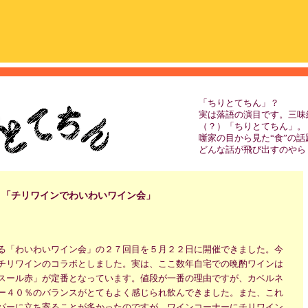
「ちりとてちん」？
実は落語の演目です。三味
（？）「ちりとてちん」。
噺家の目から見た“食”の
どんな話が飛び出すのやら
「チリワインでわいわいワイン会」
る「わいわいワイン会」の２７回目を５月２２日に開催できました。今
チリワインのコラボとしました。実は、ここ数年自宅での晩酌ワインは
スール赤」が定番となっています。値段が一番の理由ですが、カベルネ
ー４０％のバランスがとてもよく感じられ飲んできました。また、これ
パーに立ち寄ることが多かったのですが、ワインコーナーにチリワイン