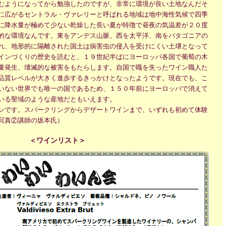
むようになってから勉強したのですが、非常に環境が良い土地なんだそ
に広がるセントラル・ヴァレリーと呼ばれる地域は地中海性気候で四季
に降水量が極めて少ない乾燥した長い夏が特徴で昼夜の気温差が２０度
的な環境なんです。東をアンデス山脈、西を太平洋、南をパタゴニアの
れ、地形的に隔離された国土は病害虫の侵入を受けにくい土壌となって
インづくりの歴史を読むと、１９世紀半ばにヨーロッパ各国で葡萄の木
量発生、壊滅的な被害をもたらします。自国で職を失ったワイン職人た
品質レベルが大きく進歩するきっかけとなったようです。現在でも、こ
いない世界でも唯一の国であるため、１５０年前にヨーロッパで消えて
いる聖域のような産地だともいえます。
ンです。スパークリングからデザートワインまで、いずれも初めて体験
写真②講師の坂本氏）
＜ワインリスト＞