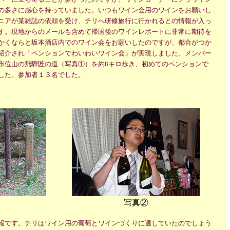
の多さに感心を持っていました。いつもワイン会用のワインをお願いし
ニアが某雑誌の依頼を受け、チリへ研修旅行に行かれるとの情報が入っ
す。現地からのメールも含めて帰国後のワインレポートに非常に期待を
かくならと坂本酒店内でのワイン会をお願いしたのですが、都合がつか
紹介され「ペンションでわいわいワイン会」が実現しました。メンバー
市位山の飛騨匠の道（写真①）を約8キロ歩き、初めてのペンションで
した。参加者１３名でした。
写真②
報です。チリはワイン用の葡萄とワインづくりに適していたのでしょう