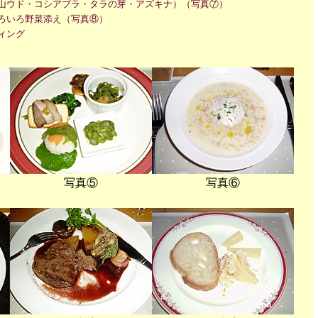
山ウド・コシアブラ・タラの芽・アズキナ）（写真⑦）
ろいろ野菜添え（写真⑧）
ィング
写真⑤
写真⑥