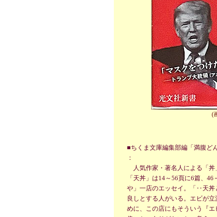
(
■ちくま文庫編集部編「満腹どんぶ
：
人気作家・著名人による「丼」
「天丼」は14～56頁に6篇、
や」一店のエッセイ。「‥天丼
良しとする人がいる。エビが立
めに、この店にもそういう『エ