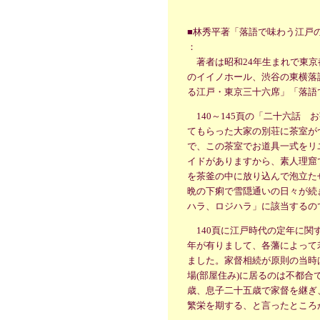
■林秀平著「落語で味わう江戸の食文
：
著者は昭和24年生まれで東京
のイイノホール、渋谷の東横落
る江戸・東京三十六席」「落語
140～145頁の「二十六話
てもらった大家の別荘に茶室が
で、この茶室でお道具一式をリ
イドがありますから、素人理窟
を茶釜の中に放り込んで泡立た
晩の下痢で雪隠通いの日々が続
ハラ、ロジハラ」に該当するの
140頁に江戸時代の定年に関
年が有りまして、各藩によって
ました。家督相続が原則の当時
場(部屋住み)に居るのは不都
歳、息子二十五歳で家督を継ぎ
繁栄を期する、と言ったところ