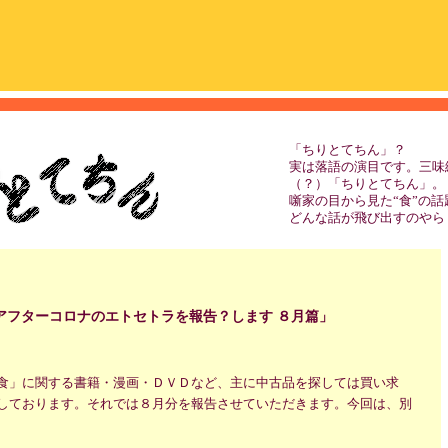
「ちりとてちん」？
実は落語の演目です。三味
（？）「ちりとてちん」。
噺家の目から見た“食”の
どんな話が飛び出すのやら
アフターコロナのエトセトラを報告？します ８月篇」
食」に関する書籍・漫画・ＤＶＤなど、主に中古品を探しては買い求
しております。それでは８月分を報告させていただきます。今回は、別