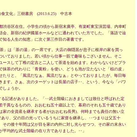
化」三樹書房 (2013.6.25) 中古本
都渋谷区在住。小学生の頃から新宿末廣亭、有楽町東宝演芸場、内幸町
語会、新宿の紀伊國屋ホールなどに通われていた方でした。「落語で辿
で知る人生の知恵」に次ぐ第三作目の著書です。
 お茶」は「茶の湯」の一席です。大店の御隠居が息子に根岸の家を買っ
ついておりました。若い頃から仕事一筋で趣味もございません。そこ
ユースして丁稚の定吉と二人して茶道を始めます。わからないけどプラ
で抹茶の代わりに「青黄粉」を使い、どうも泡が立たないと「椋の皮」
せたりと、「風流だなぁ、風流だなぁ」とやっておりましたが、毎日毎
きます。さぁ、次のターゲットは長屋の店子‥、という、今なら「パワ
でしょうか。
する記述がありました。「‥武士階級におきましては致仕と呼ばれた定
若干異なるものの、おおむね五十歳以上で、幕府のそれも五十歳であり
は家の全資産を継承する者が(おおむね長男)、何時までも責任の無い立
合であり、父の目の光っているうちに家督を継承し、‥つまりは父五十
、その後十年間は父が目を家の内外に対し光らせつつ、その家の末永い
が平均的な武士階級の在り方でありました。‥」