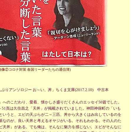
画像②コロナ対策 各国リーダーたちの通信簿)
りアンソロジー お～い、丼」ちくま文庫(2017.2.10) 中古本
へのこだわり、愛着、懐かしさ盛りだくさんのエッセイ50篇でした。
46～51頁は久住昌之「天丼」が掲載されていました。神田神保町の「いも
というと、エビの天ぷらが二～三匹、丼から大きくはみ出しているのを
派なのが、良い天丼と考えるオヤジがいる。それもわかる。その人のた
ビ天丼』がある。でも俺は、そんなに魅力を感じない。エビがそんなに