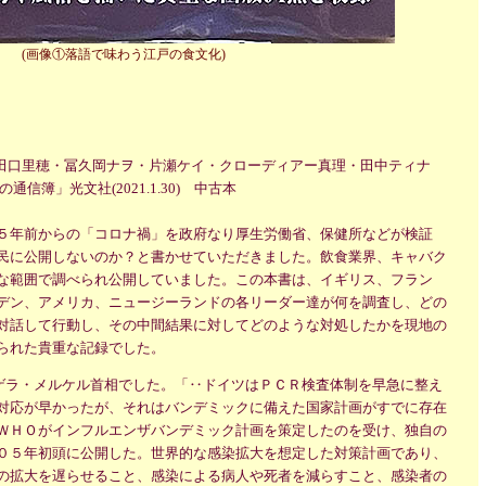
(画像①落語で味わう江戸の食文化)
・田口里穂・冨久岡ナヲ・片瀬ケイ・クローディアー真理・田中ティナ
信簿」光文社(2021.1.30) 中古本
５年前からの「コロナ禍」を政府なり厚生労働省、保健所などが検証
民に公開しないのか？と書かせていただきました。飲食業界、キャバク
な範囲で調べられ公開していました。この本書は、イギリス、フラン
デン、アメリカ、ニュージーランドの各リーダー達が何を調査し、どの
対話して行動し、その中間結果に対してどのような対処したかを現地の
られた貴重な記録でした。
ンゲラ・メルケル首相でした。「‥ドイツはＰＣＲ検査体制を早急に整え
対応が早かったが、それはバンデミックに備えた国家計画がすでに存在
ＷＨＯがインフルエンザバンデミック計画を策定したのを受け、独自の
０５年初頭に公開した。世界的な感染拡大を想定した対策計画であり、
の拡大を遅らせること、感染による病人や死者を減らすこと、感染者の