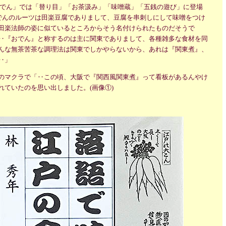
 おでん」では「替り目」「お茶汲み」「味噌蔵」「五銭の遊び」に登場
おでんのルーツは田楽豆腐でありまして、豆腐を串刺しにして味噌をつけ
田楽法師の姿に似ているところからそう名付けられたものだそうで
‥『おでん』と称するのは主に関東でありまして、各種雑多な食材を同
んな無茶苦茶な調理法は関東でしかやらないから、あれは『関東煮』、
‥」
のマクラで「‥この頃、大阪で『関西風関東煮』って看板があるんやけ
れていたのを思い出しました。(画像①)