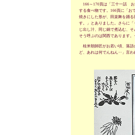
166～170頁は「三十一話
する食べ物です。166頁に「
焼きにした形が、田楽舞を踊る
す。」とありました。さらに「
じ出し汁、同じ鍋で煮込む、そ
そう呼ぶのは関西であります。
桂米朝師匠がお若い頃、落語
ど、あれは何でんねん‥」言わ