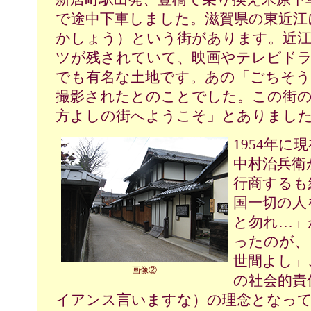
で途中下車しました。滋賀県の東近江
かしょう）という街があります。近江
ツが残されていて、映画やテレビド
でも有名な土地です。あの「ごちそ
撮影されたとのことでした。この街の
方よしの街へようこそ」とありまし
1954年
中村治兵衛
行商するも
国一切の人
と勿れ…」
ったのが、
世間よし」
画像②
の社会的責
イアンス言いますな）の理念となっ