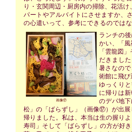
り・玄関周辺・厨房内の掃除、花活け
パートやアルバイトにさせますか、
の心遣いって、参考にできるのでは
ランチの後
かい、「風
「雲龍図」
だきました
暑さなので
術館に飛び
ゆっくりと
に帰りは新
のデパ地下
画像⑰
松」の「ばらずし」（画像⑰）が出展
帰りました。私は、本当は生の握りよ
寿司」そして「ばらずし」の方が好き