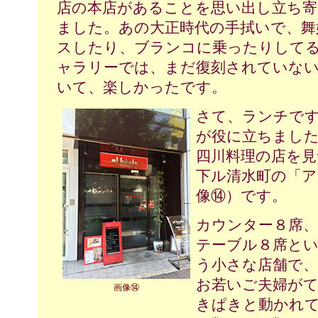
店の本店があることを思い出し立ち寄
ました。あの大正時代の手拭いで、舞
スしたり、ブランコに乗ったりして
ャラリーでは、まだ復刻されていな
いて、楽しかったです。
さて、ランチで
が役に立ちまし
四川料理の店を見
下ル清水町の「
像⑭）です。
カウンター８席、
テーブル８席と
う小さな店舗で、
お若いご夫婦が
画像⑭
きぱきと動かれ