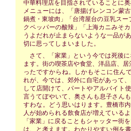
中華料理店を目指されていることに奥
メニューには、「唐揚げレンコン蒙古
鍋煮・東坡肉」「台湾屋台の豆乳スー
クペッパーの酸辣」「上海カニみそ
うよだれが止まらないような一品が
切に思ってしまいました。
さて、「家業」という今では死後に
ます。街の喫茶店や食堂、洋品店、居
ったですからね。しかもそこに住ん
れが、今では、郊外に自宅があって、
して店開けて、パートやアルバイト
言うてぼやいて、奥さんも息子さん
すわな。どう思いはります。豊橋市内
人が始められる飲食店が増えている
「家業」に戻ることもシャッター街を
は、と考えます。わかりやすい例を