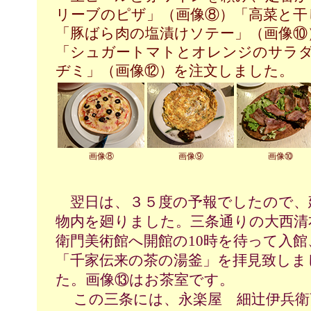
リーブのピザ」（画像⑧）「高菜と干
「豚ばら肉の塩漬けソテー」（画像⑩
「シュガートマトとオレンジのサラ
ヂミ」（画像⑫）を注文しました。
画像⑧
画像⑨
画像⑩
翌日は、３５度の予報でしたので、
物内を廻りました。三条通りの大西清
衛門美術館へ開館の10時を待って入館
「千家伝来の茶の湯釜」を拝見致しま
た。画像⑬はお茶室です。
この三条には、永楽屋 細辻伊兵衛