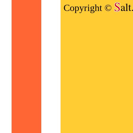
S
al
Copyright ©