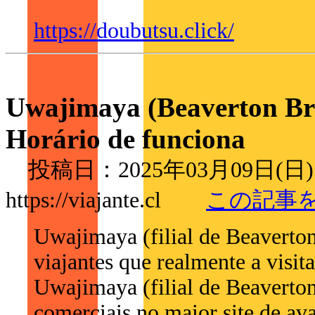
https://doubutsu.click/
Uwajimaya (Beaverton Bra
Horário de funciona
投稿日：2025年03月09日(日
https://viajante.cl
この記事
Uwajimaya (filial de Beaverto
viajantes que realmente a visit
Uwajimaya (filial de Beaverton
comerciais no maior site de av