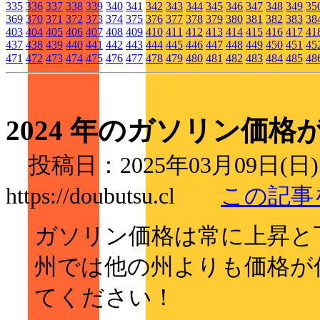
335
336
337
338
339
340
341
342
343
344
345
346
347
348
349
35
369
370
371
372
373
374
375
376
377
378
379
380
381
382
383
38
403
404
405
406
407
408
409
410
411
412
413
414
415
416
417
41
437
438
439
440
441
442
443
444
445
446
447
448
449
450
451
45
471
472
473
474
475
476
477
478
479
480
481
482
483
484
485
48
2024 年のガソリン価格
投稿日：2025年03月09日(日
https://doubutsu.cl
この記事
ガソリン価格は常に上昇と
州では他の州よりも価格が
てください！