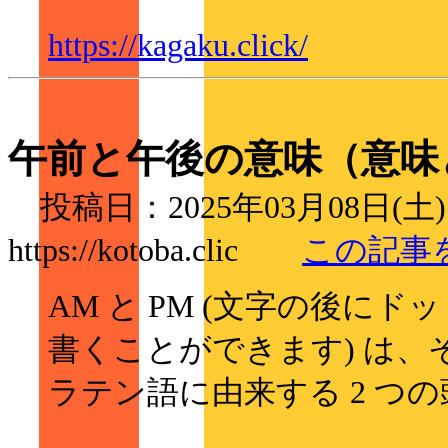
https://kagaku.click/
午前と午後の意味（意味
投稿日：2025年03月08日(土
https://kotoba.clic
この記事
AM と PM (文字の後に
書くことができます) は
ラテン語に由来する 2 つ