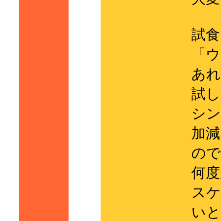
試食
「ウ
あれ
試し
シン
加減
ので
何度
スケ
いと