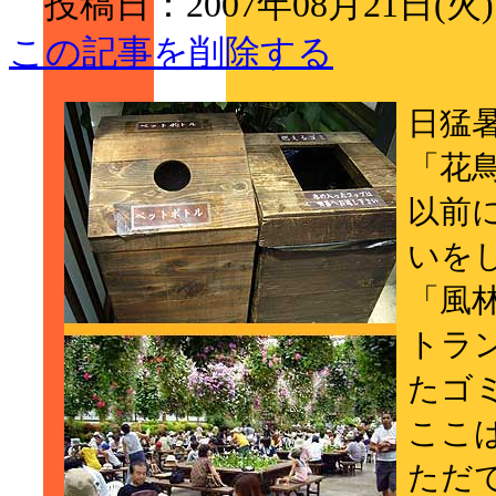
投稿日：2007年08月21日(火
この記事を削除する
日猛
「花
以前
いを
「風
トラ
たゴ
ここ
ただ