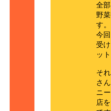
全部
野菜
す。
今回
受け
ット
それ
さん
ニー
店を