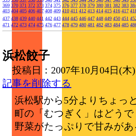
369
370
371
372
373
374
375
376
377
378
379
380
381
382
383
38
403
404
405
406
407
408
409
410
411
412
413
414
415
416
417
41
437
438
439
440
441
442
443
444
445
446
447
448
449
450
451
45
471
472
473
474
475
476
477
478
479
480
481
482
483
484
485
48
浜松餃子
投稿日：2007年10月04日(木
記事を削除する
浜松駅から5分よりちょっ
町の「むつぎく」はどうで
野菜がたっぷりで甘みがあ