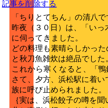
記事を削除する
「ちりとてちん」の清八で
昨夜（３０日）は、「いっ
に伺ってきました。
どの料理も素晴らしかった
と秋刀魚雑炊は絶品でした
これから寒くなると、「鴨
さて、夕方、浜松駅に着い
族に呼び止められました。
｛実は、浜松餃子の噂を聞