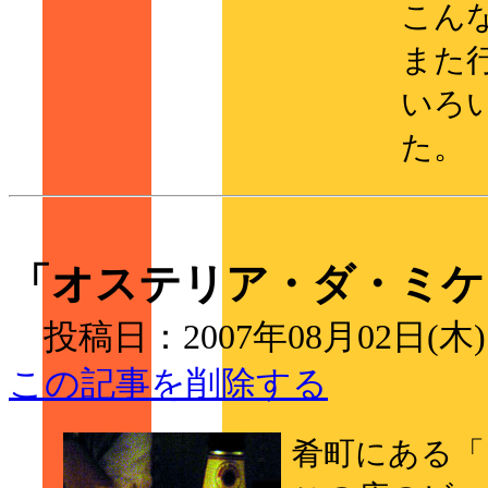
こん
また
いろ
た。
「オステリア・ダ・ミケ
投稿日：2007年08月02日(木
この記事を削除する
肴町にある「