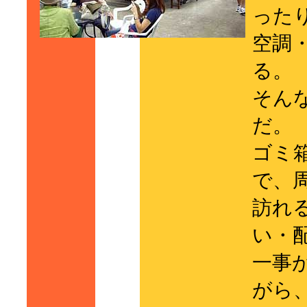
った
空調
る。
そん
だ。
ゴミ
で、
訪れ
い・
一事
がら