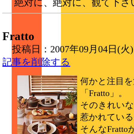
絶対に、絶対に、観て下さ
Fratto
投稿日：2007年09月04日(火
記事を削除する
何かと注目を
「Fratto」。
そのきれいな
惹かれている
そんなFrat