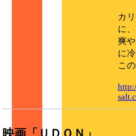
カリ
に、
爽や
に冷
この
http
salt
映画「ＵＤＯＮ」