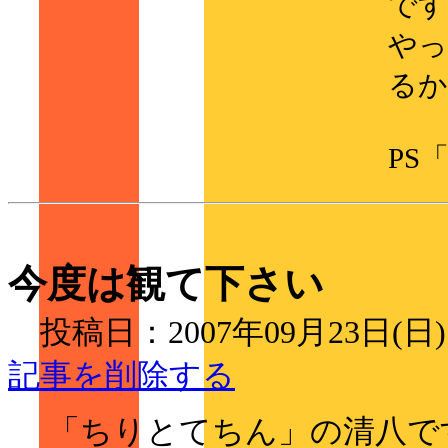
です
やっ
るか
PS
今度は観て下さい
投稿日：2007年09月23日(日
記事を削除する
「ちりとてちん」の清八で