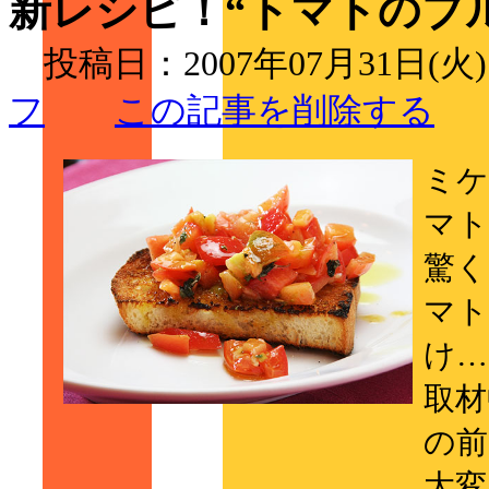
新レシピ！“トマトのブ
投稿日：2007年07月31日(火
フ
この記事を削除する
ミケ
マト
驚く
マト
け…
取材
の前
大変