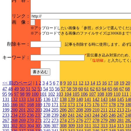
内 容：
リンク：
画 像：
※アップロードしたい画像を「参照」ボタンで選んでくだ
※アップロードできる画像のファイルサイズは300KBまで
削除キー：
記事を削除する時に使用します。必ず
*
宣伝書き込み対策のため
キーワード：
「
塩胡椒
」と入力してく
<< 前のページ
|
1
2
3
4
5
6
7
8
9
10
11
12
13
14
15
16
17
18
19
20
47
48
49
50
51
52
53
54
55
56
57
58
59
60
61
62
63
64
65
66
67
68
95
96
97
98
99
100
101
102
103
104
105
106
107
108
109
110
111
131
132
133
134
135
136
137
138
139
140
141
142
143
144
145
14
165
166
167
168
169
170
171
172
173
174
175
176
177
178
179
18
199
200
201
202
203
204
205
206
207
208
209
210
211
212
213
21
233
234
235
236
237
238
239
240
241
242
243
244
245
246
247
24
267
268
269
270
271
272
273
274
275
276
277
278
279
280
281
28
301
302
303
304
305
306
307
308
309
310
311
312
313
314
315
31
335
336
337
338
339
340
341
342
343
344
345
346
347
348
349
35