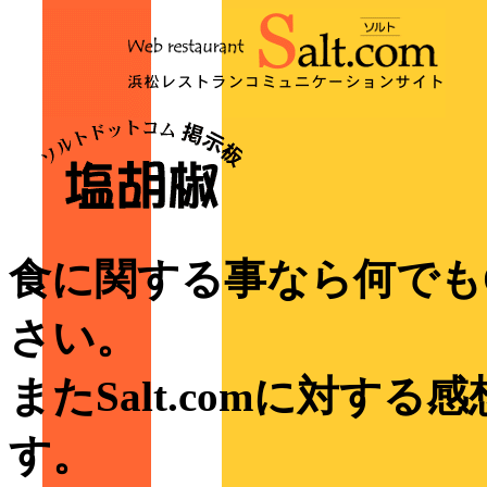
食に関する事なら何でも
さい。
またSalt.comに対す
す。