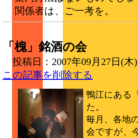
関係者は、ご一考を。
「槐」銘酒の会
投稿日：2007年09月27日(木
この記事を削除する
鴨江にある
た。
毎月、各地
会ですが、