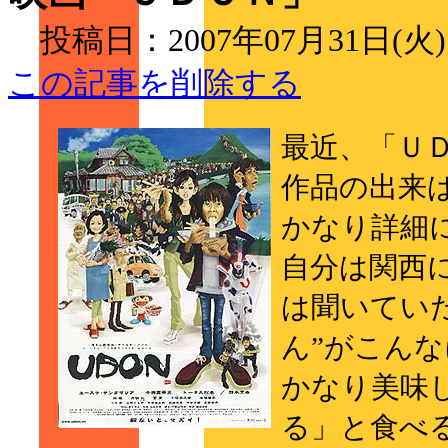
投稿日：2007年07月31日(火
この記事を削除する
最近、「Ｕ
作品の出来
かなり詳細
自分は関西
は聞いてい
ん”がこん
かなり美味
る」と食べ