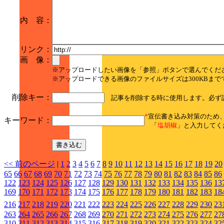
内 容：
リンク：
画 像：
※アップロードしたい画像を「参照」ボタンで選んでくだ
※アップロードできる画像のファイルサイズは300KBまで
削除キー：
記事を削除する時に使用します。必ず
*
宣伝書き込み対策のため
キーワード：
「
塩胡椒
」と入力してく
<< 前のページ
|
1
2
3
4
5
6
7
8
9
10
11
12
13
14
15
16
17
18
19
20
65
66
67
68
69
70
71
72
73
74
75
76
77
78
79
80
81
82
83
84
85
86
122
123
124
125
126
127
128
129
130
131
132
133
134
135
136
13
169
170
171
172
173
174
175
176
177
178
179
180
181
182
183
18
216
217
218
219
220
221
222
223
224
225
226
227
228
229
230
23
263
264
265
266
267
268
269
270
271
272
273
274
275
276
277
27
310
311
312
313
314
315
316
317
318
319
320
321
322
323
324
32