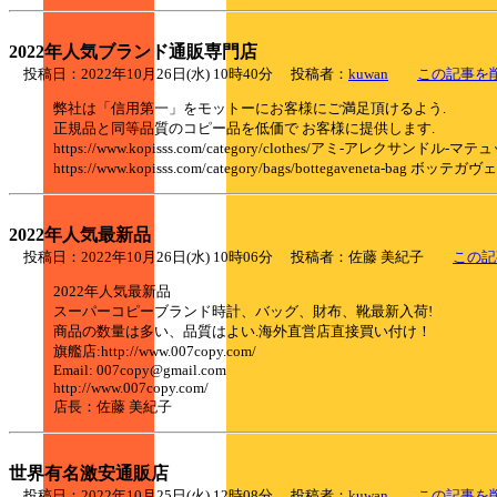
2022年人気ブランド通販専門店
投稿日：2022年10月26日(水) 10時40分 投稿者：
kuwan
この記事を
弊社は「信用第一」をモットーにお客様にご満足頂けるよう.
正規品と同等品質のコピー品を低価で お客様に提供します.
https://www.kopisss.com/category/clothes/アミ-アレクサ
https://www.kopisss.com/category/bags/bottegaveneta-bag ボッ
2022年人気最新品
投稿日：2022年10月26日(水) 10時06分 投稿者：佐藤 美紀子
この記
2022年人気最新品
スーパーコピーブランド時計、バッグ、財布、靴最新入荷!
商品の数量は多い、品質はよい.海外直営店直接買い付け！
旗艦店:http://www.007copy.com/
Email: 007copy@gmail.com
http://www.007copy.com/
店長：佐藤 美紀子
世界有名激安通販店
投稿日：2022年10月25日(火) 12時08分 投稿者：
kuwan
この記事を