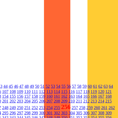
43
44
45
46
47
48
49
50
51
52
53
54
55
56
57
58
59
60
61
62
63
64
6
107
108
109
110
111
112
113
114
115
116
117
118
119
120
121
3
154
155
156
157
158
159
160
161
162
163
164
165
166
167
168
0
201
202
203
204
205
206
207
208
209
210
211
212
213
214
215
256
7
248
249
250
251
252
253
254
255
257
258
259
260
261
262
4
295
296
297
298
299
300
301
302
303
304
305
306
307
308
309
1
342
343
344
345
346
347
348
349
350
351
352
353
354
355
356