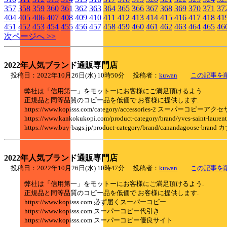
357
358
359
360
361
362
363
364
365
366
367
368
369
370
371
37
404
405
406
407
408
409
410
411
412
413
414
415
416
417
418
41
451
452
453
454
455
456
457
458
459
460
461
462
463
464
465
46
次ページへ >>
2022年人気ブランド通販専門店
投稿日：2022年10月26日(水) 10時50分 投稿者：
kuwan
この記事を
弊社は「信用第一」をモットーにお客様にご満足頂けるよう.
正規品と同等品質のコピー品を低価で お客様に提供します.
https://www.kopisss.com/category/accessories-2 スーパーコピーア
https://www.kankokukopi.com/product-category/brand/yves-sai
https://www.buy-bags.jp/product-category/brand/canandagoose-
2022年人気ブランド通販専門店
投稿日：2022年10月26日(水) 10時47分 投稿者：
kuwan
この記事を
弊社は「信用第一」をモットーにお客様にご満足頂けるよう.
正規品と同等品質のコピー品を低価で お客様に提供します.
https://www.kopisss.com 必ず届くスーパーコピー
https://www.kopisss.com スーパーコピー代引き
https://www.kopisss.com スーパーコピー優良サイト