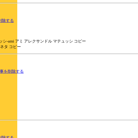
削除する
ンドル-マテュッシ-ami アミ アレクサンドル マテュッシ コピー
テガヴェネタ コピー
事を削除する
削除する