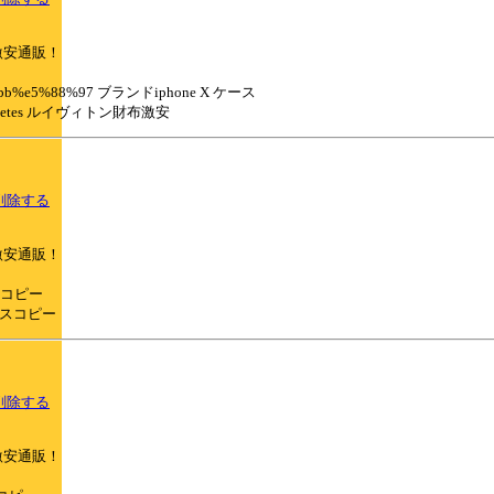
激安通販！
%e7%b3%bb%e5%88%97 ブランドiphone X ケース
tton-walletes ルイヴィトン財布激安
削除する
激安通販！
ケースコピー
neケースコピー
削除する
激安通販！