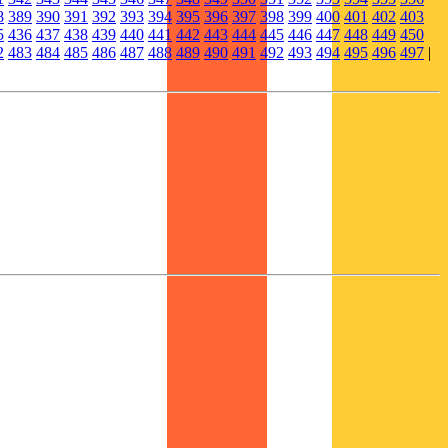
8
389
390
391
392
393
394
395
396
397
398
399
400
401
402
403
5
436
437
438
439
440
441
442
443
444
445
446
447
448
449
450
2
483
484
485
486
487
488
489
490
491
492
493
494
495
496
497
|