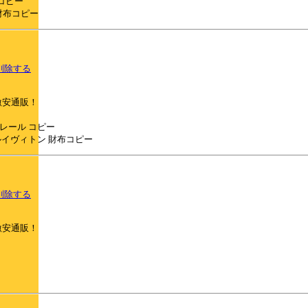
ーム コピー
 グッチ財布コピー
削除する
激安通販！
s/ モンクレール コピー
walletes ルイヴィトン 財布コピー
削除する
激安通販！