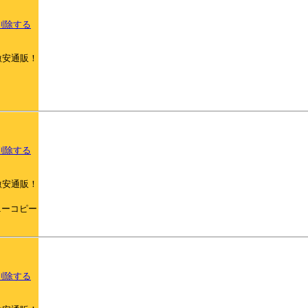
削除する
激安通販！
削除する
激安通販！
ティファニーコピー
削除する