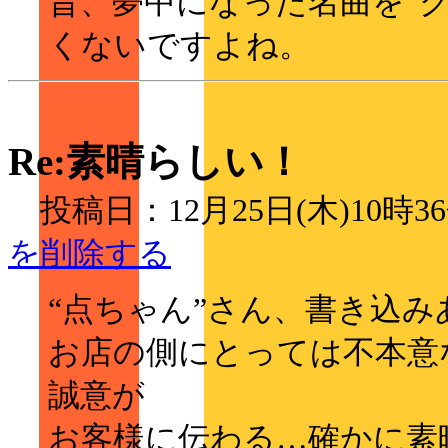
昔、夢中になった名曲を“
くないですよね。
Re:素晴らしい！
投稿日：12月25日(木)10時
を削除する
“点ちゃん”さん、書き込
お店の側にとっては不本意
誠意が
お客様に伝わる…確かに素