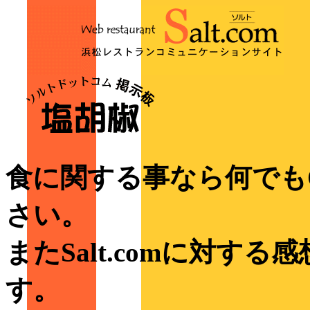
食に関する事なら何でも
さい。
またSalt.comに対す
す。