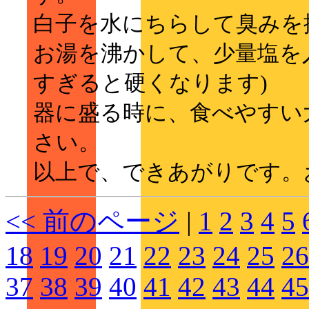
白子を水にちらして臭みを
お湯を沸かして、少量塩を
すぎると硬くなります)
器に盛る時に、食べやすい
さい。
以上で、できあがりです。
<< 前のページ
|
1
2
3
4
5
18
19
20
21
22
23
24
25
26
37
38
39
40
41
42
43
44
45