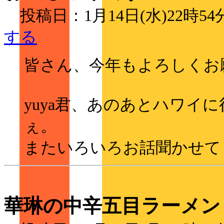
投稿日：1月14日(水)22時5
する
皆さん、今年もよろしくお
yuya君、あのあとハワイ
ぇ。
またいろいろお話聞かせて
華琳の中辛五目ラーメン