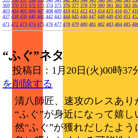
369
370
371
372
373
374
375
376
377
378
379
380
381
382
383
38
403
404
405
406
407
408
409
410
411
412
413
414
415
416
417
41
437
438
439
440
441
442
443
444
445
446
447
448
449
450
451
45
471
472
473
474
475
476
477
478
479
480
481
482
483
484
485
48
“ふぐ”ネタ
投稿日：1月20日(火)00時3
を削除する
清八師匠、速攻のレスあり
“ふぐ”が身近になって嬉
然“ふぐ”が獲れだしたよう