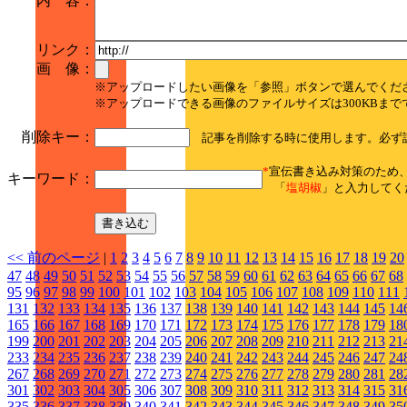
内 容：
リンク：
画 像：
※アップロードしたい画像を「参照」ボタンで選んでくだ
※アップロードできる画像のファイルサイズは300KBまで
削除キー：
記事を削除する時に使用します。必ず
*
宣伝書き込み対策のため
キーワード：
「
塩胡椒
」と入力してく
<< 前のページ
|
1
2
3
4
5
6
7
8
9
10
11
12
13
14
15
16
17
18
19
20
47
48
49
50
51
52
53
54
55
56
57
58
59
60
61
62
63
64
65
66
67
68
95
96
97
98
99
100
101
102
103
104
105
106
107
108
109
110
111
131
132
133
134
135
136
137
138
139
140
141
142
143
144
145
14
165
166
167
168
169
170
171
172
173
174
175
176
177
178
179
18
199
200
201
202
203
204
205
206
207
208
209
210
211
212
213
21
233
234
235
236
237
238
239
240
241
242
243
244
245
246
247
24
267
268
269
270
271
272
273
274
275
276
277
278
279
280
281
28
301
302
303
304
305
306
307
308
309
310
311
312
313
314
315
31
335
336
337
338
339
340
341
342
343
344
345
346
347
348
349
35