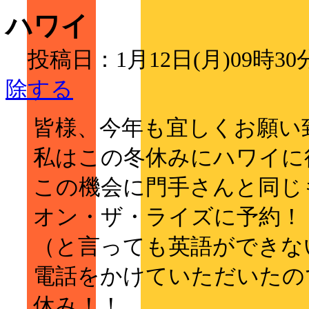
ハワイ
投稿日：1月12日(月)09時
除する
皆様、今年も宜しくお願い
私はこの冬休みにハワイに
この機会に門手さんと同じも
オン・ザ・ライズに予約！
（と言っても英語ができな
電話をかけていただいたの
休み！！