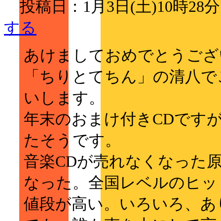
投稿日：1月3日(土)10時2
する
あけましておめでとうござ
「ちりとてちん」の清八で
いします。
年末のおまけ付きCDです
たそうです。
音楽CDが売れなくなった
なった。全国レベルのヒッ
値段が高い。いろいろ、あ