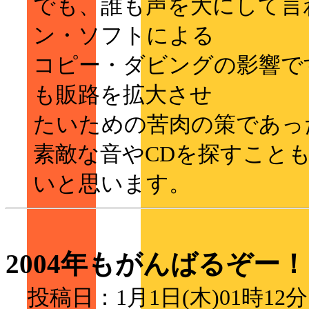
でも、誰も声を大にして言
ン・ソフトによる
コピー・ダビングの影響で
も販路を拡大させ
たいための苦肉の策であっ
素敵な音やCDを探すこと
いと思います。
2004年もがんばるぞー！
投稿日：1月1日(木)01時1