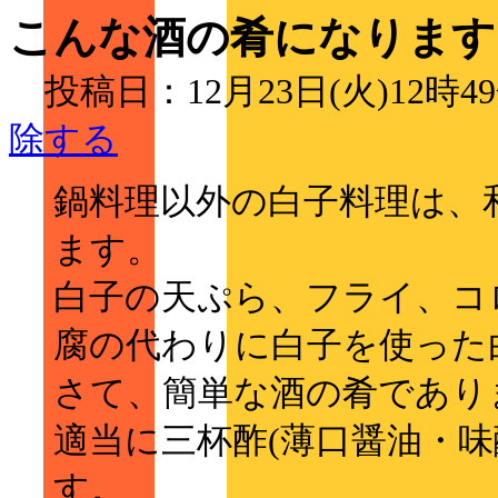
こんな酒の肴になります
投稿日：12月23日(火)12時
除する
鍋料理以外の白子料理は、
ます。
白子の天ぷら、フライ、コ
腐の代わりに白子を使った
さて、簡単な酒の肴であり
適当に三杯酢(薄口醤油・味
す。