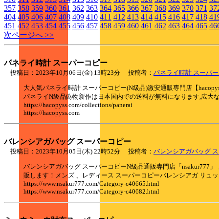
357
358
359
360
361
362
363
364
365
366
367
368
369
370
371
37
404
405
406
407
408
409
410
411
412
413
414
415
416
417
418
41
451
452
453
454
455
456
457
458
459
460
461
462
463
464
465
46
次ページへ >>
パネライ時計 スーパーコピー
投稿日：2023年10月06日(金) 13時23分 投稿者：
パネライ時計 スーパ
大人気パネライ時計 スーパーコピー(N級品)激安通販専門店【hac
パネライN級品偽物新作は日本国内での送料が無料になります,広大
https://hacopyss.com/collections/panerai
https://hacopyss.com
バレンシアガバッグ スーパーコピー
投稿日：2023年10月05日(木) 22時52分 投稿者：
バレンシアガバッグ 
バレンシアガバッグ スーパーコピーN級品通販専門店「nsakur77
販します！メンズ 、レディース スーパーコピーバレンシアガ リュッ
https://www.nsakur777.com/Category-c40665.html
https://www.nsakur777.com/Category-c40682.html