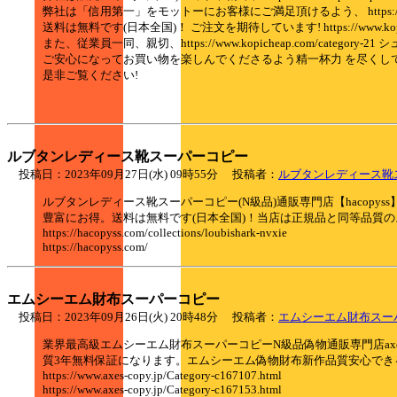
弊社は「信用第一」をモットーにお客様にご満足頂けるよう、 https://www
送料は無料です(日本全国)！ ご注文を期待しています! https://www.kopich
また、従業員一同、親切、https://www.kopicheap.com/catego
ご安心になってお買い物を楽しんでくださるよう精一杯力 を尽くし
是非ご覧ください!
ルブタンレディース靴スーパーコピー
投稿日：2023年09月27日(水) 09時55分 投稿者：
ルブタンレディース靴
ルブタンレディース靴スーパーコピー(N級品)通販専門店【haco
豊富にお得。送料は無料です(日本全国)！当店は正規品と同等品質
https://hacopyss.com/collections/loubishark-nvxie
https://hacopyss.com/
エムシーエム財布スーパーコピー
投稿日：2023年09月26日(火) 20時48分 投稿者：
エムシーエム財布スー
業界最高級エムシーエム財布スーパーコピーN級品偽物通販専門店axe
質3年無料保証になります。エムシーエム偽物財布新作品質安心でき
https://www.axes-copy.jp/Category-c167107.html
https://www.axes-copy.jp/Category-c167153.html