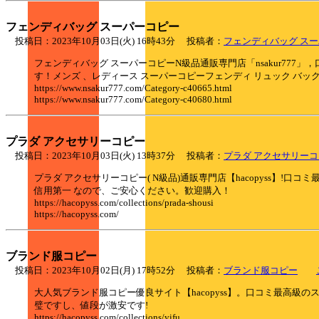
フェンディバッグ スーパーコピー
投稿日：2023年10月03日(火) 16時43分 投稿者：
フェンディバッグ ス
フェンディバッグ スーパーコピーN級品通販専門店「nsakur777
す！メンズ 、レディース スーパーコピーフェンディ リュック バッ
https://www.nsakur777.com/Category-c40665.html
https://www.nsakur777.com/Category-c40680.html
プラダ アクセサリーコピー
投稿日：2023年10月03日(火) 13時37分 投稿者：
プラダ アクセサリー
プラダ アクセサリーコピー( N級品)通販専門店【hacopyss
信用第一 なので、ご安心ください。歓迎購入！
https://hacopyss.com/collections/prada-shousi
https://hacopyss.com/
ブランド服コピー
投稿日：2023年10月02日(月) 17時52分 投稿者：
ブランド服コピー
大人気ブランド服コピー優良サイト【hacopyss】。口コミ最高級
璧ですし、値段が激安です!
https://hacopyss.com/collections/yifu