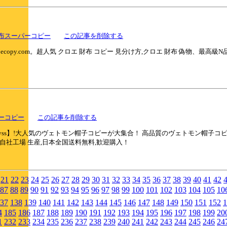
布スーパーコピー
この記事を削除する
copy.com。超人気 クロエ 財布 コピー 見分け方,クロエ 財布 偽物、最高
ーコピー
この記事を削除する
opyss】!大人気のヴェトモン帽子コピーが大集合！ 高品質のヴェトモン帽
 自社工場 生産,日本全国送料無料,歓迎購入！
21
22
23
24
25
26
27
28
29
30
31
32
33
34
35
36
37
38
39
40
41
42
87
88
89
90
91
92
93
94
95
96
97
98
99
100
101
102
103
104
105
10
37
138
139
140
141
142
143
144
145
146
147
148
149
150
151
152
1
4
185
186
187
188
189
190
191
192
193
194
195
196
197
198
199
20
1
232
233
234
235
236
237
238
239
240
241
242
243
244
245
246
24