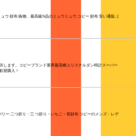
ミュウ 財布 偽物、最高級N品のミュウミュウ コピー 財布 安い通販,ミ
に提供します。コピーブランド業界最高峰ユリスナルダン時計スーパー
,歓迎購入！
ーバリー 二つ折り・三 つ折り・いちご・長財布 コピーのメンズ・レデ