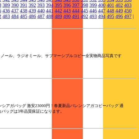
8
389
390
391
392
393
394
395
396
397
398
399
400
401
402
403
5
436
437
438
439
440
441
442
443
444
445
446
447
448
449
450
2
483
484
485
486
487
488
489
490
491
492
493
494
495
496
497
|
ライルミノール、ラジオミール、サブマーシブルコピー全実物商品写真です
ンシアガバッグ 激安23000円！春夏新品バレンシアガコピーバッグ 通
リカバッグは3年品質保証になります。