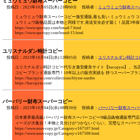
ミュウミュウ財布スーパーコピー
投稿日：2023年10月05日(木) 21時00分 投稿者：
ミュウミュウ財布スー
ミュウミュウ財布スーパーコピー激安通販,最も良い ミュウミュウ コピー 
ュウミュウ偽物品質は本物と同様です,発送安全必ず届く！品質3年
https://www.specopy.com/brnad-7.html
https://www.specopy.com/brand-15.html
ユリスナルダン時計コピー
投稿日：2023年10月04日(水) 12時05分 投稿者：
ユリスナルダン時計コ
ユリスナルダン時計コピー代引き激安優良サイト【hacopyss】
コピーブランド通販専門！10年以上の販売実績を 持つスーパーブラ
https://hacopyss.com/collections/blysse-nardin
https://hacopyss.com/
バーバリー財布スーパーコピー
投稿日：2023年10月04日(水) 08時39分 投稿者：
バーバリー財布スーパ
日本業界最高級バーバリー財布スーパーコピーN級品偽物通販専門店axe
ィーズが大集合！本物と見分けがつかないぐらい、完璧なスーパーコ
https://www.axes-copy.jp/Category-c167107.html
https://www.axes-copy.jp/Category-c167508.html