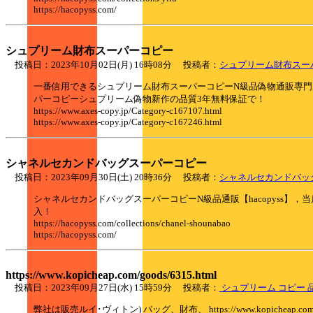
https://hacopyss.com/
シュプリーム財布スーパーコピー
投稿日：2023年10月02日(月) 16時08分 投稿者：
シュプリーム財布スー
一番信用できるシュプリーム財布スーパーコピーN級品偽物通販専門店
パーコピーシュプリーム偽物新作の品質3年無料保証で！
https://www.axes-copy.jp/Category-c167107.html
https://www.axes-copy.jp/Category-c167246.html
シャネルセカンドバッグスーパーコピー
投稿日：2023年09月30日(土) 20時36分 投稿者：
シャネルセカンドバッ
シャネルセカンドバッグスーパーコピーN級品通販【hacopyss
入！
https://hacopyss.com/collections/chanel-shounabao
https://hacopyss.com/
https://www.kopicheap.com/goods/6315.html
投稿日：2023年09月27日(水) 15時59分 投稿者：
シュプリーム コピー 
弊社は販売ルイ･ヴィトン) バッグ、財布、 https://www.kopicheap