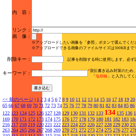
内 容：
リンク：
画 像：
※アップロードしたい画像を「参照」ボタンで選んでくだ
※アップロードできる画像のファイルサイズは300KBまで
削除キー：
記事を削除する時に使用します。必ず
*
宣伝書き込み対策のため
キーワード：
「
塩胡椒
」と入力してく
<< 前のページ
|
1
2
3
4
5
6
7
8
9
10
11
12
13
14
15
16
17
18
19
20
65
66
67
68
69
70
71
72
73
74
75
76
77
78
79
80
81
82
83
84
85
86
134
122
123
124
125
126
127
128
129
130
131
132
133
135
136
1
169
170
171
172
173
174
175
176
177
178
179
180
181
182
183
18
216
217
218
219
220
221
222
223
224
225
226
227
228
229
230
23
263
264
265
266
267
268
269
270
271
272
273
274
275
276
277
27
310
311
312
313
314
315
316
317
318
319
320
321
322
323
324
32