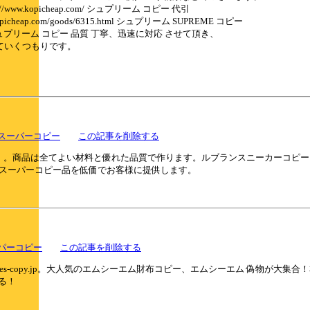
.kopicheap.com/ シュプリーム コピー 代引
eap.com/goods/6315.html シュプリーム SUPREME コピー
ry-21 シュプリーム コピー 品質 丁寧、迅速に対応 させて頂き、
ていくつもりです。
スーパーコピー
この記事を削除する
pyss】。商品は全てよい材料と優れた品質で作ります。ルブランスニーカーコ
のスーパーコピー品を低価でお客様に提供します。
パーコピー
この記事を削除する
s-copy.jp。大人気のエムシーエム財布コピー、エムシーエム 偽物が大
る！