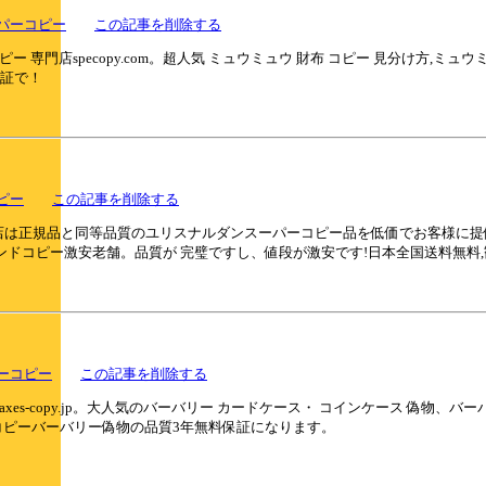
パーコピー
この記事を削除する
専門店specopy.com。超人気 ミュウミュウ 財布 コピー 見分け方,ミュウ
保証で！
ピー
この記事を削除する
 。当店は正規品と同等品質のユリスナルダンスーパーコピー品を低価でお客様
ンドコピー激安老舗。品質が 完璧ですし、値段が激安です!日本全国送料無料
ーコピー
この記事を削除する
s-copy.jp。大人気のバーバリー カードケース・ コインケース 偽物、バ
ピーバーバリー偽物の品質3年無料保証になります。