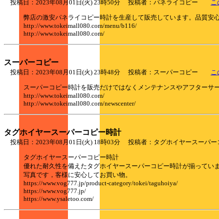
投稿日：2023年08月01日(火) 23時50分 投稿者：パネライコピー
こ
弊店の激安パネライコピー時計を生産して販売しています。品質安
http://www.tokeimall080.com/menu/b116/
http://www.tokeimall080.com/
スーパーコピー
投稿日：2023年08月01日(火) 23時48分 投稿者：スーパーコピー
こ
スーパーコピー時計を販売だけではなくメンテナンスやアフターサ
http://www.tokeimall080.com/
http://www.tokeimall080.com/newscenter/
タグホイヤースーパーコピー時計
投稿日：2023年08月01日(火) 18時03分 投稿者：タグホイヤース
タグホイヤースーパーコピー時計
優れた耐久性を備えたタグホイヤースーパーコピー時計が揃っていま
写真です，客様に安心してお買い物。
https://www.vog777.jp/product-category/tokei/taguhoiya/
https://www.vog777.jp/
https://www.ysaletoo.com/