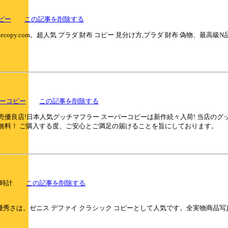
ピー
この記事を削除する
copy.com。超人気 プラダ 財布 コピー 見分け方,プラダ 財布 偽物、最高
パーコピー
この記事を削除する
売優良店!日本人気グッチマフラー スーパーコピーは新作続々入荷! 当店の
料無料！ ご購入する度、ご安心とご満足の届けることを旨にしております。
コピー時計
この記事を削除する
秀さは。ゼニス デファイ クラシック コピーとして人気です。全実物商品写真