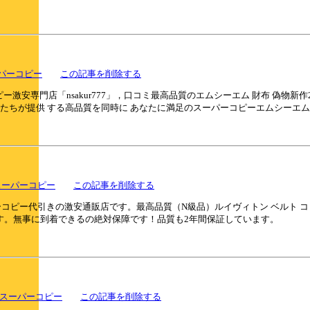
パーコピー
この記事を削除する
安専門店「nsakur777」，口コミ最高品質のエムシーエム 財布 偽物新作2
私たちが提供 する高品質を同時に あなたに満足のスーパーコピーエムシーエム
スーパーコピー
この記事を削除する
パーコピー代引きの激安通販店です。最高品質（N級品）ルイヴィトン ベルト 
す。無事に到着できるの絶対保障です！品質も2年間保証しています。
 スーパーコピー
この記事を削除する