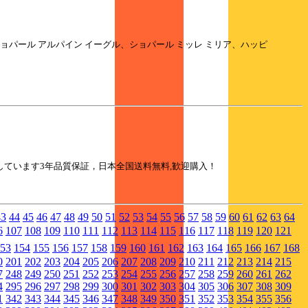
パール アルパイン イーグル、ショパール ミッレ ミリア、ハッピ
採用しています3年品質保証，日本全国送料無料,歓迎購入！
43
44
45
46
47
48
49
50
51
52
53
54
55
56
57
58
59
60
61
62
63
64
6
107
108
109
110
111
112
113
114
115
116
117
118
119
120
121
53
154
155
156
157
158
159
160
161
162
163
164
165
166
167
168
0
201
202
203
204
205
206
207
208
209
210
211
212
213
214
215
7
248
249
250
251
252
253
254
255
256
257
258
259
260
261
262
4
295
296
297
298
299
300
301
302
303
304
305
306
307
308
309
1
342
343
344
345
346
347
348
349
350
351
352
353
354
355
356