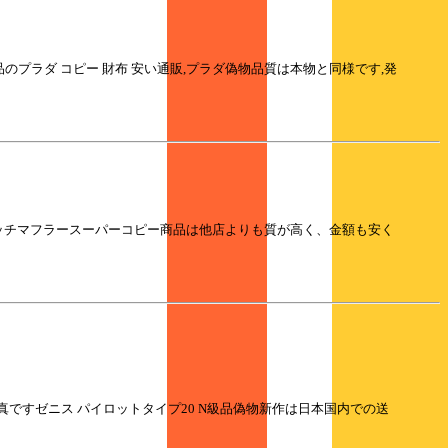
級N品のプラダ コピー 財布 安い通販,プラダ偽物品質は本物と同様です,発
グッチマフラースーパーコピー商品は他店よりも質が高く、金額も安く
ですゼニス パイロットタイプ20 N級品偽物新作は日本国内での送