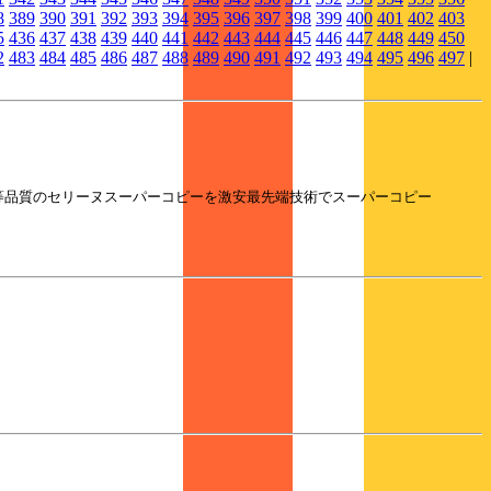
8
389
390
391
392
393
394
395
396
397
398
399
400
401
402
403
5
436
437
438
439
440
441
442
443
444
445
446
447
448
449
450
2
483
484
485
486
487
488
489
490
491
492
493
494
495
496
497
|
等品質のセリーヌスーパーコピーを激安最先端技術でスーパーコピー