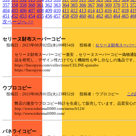
357
358
359
360
361
362
363
364
365
366
367
368
369
370
371
37
404
405
406
407
408
409
410
411
412
413
414
415
416
417
418
41
451
452
453
454
455
456
457
458
459
460
461
462
463
464
465
46
次ページへ >>
セリーヌ財布スーパーコピー
投稿日：2023年08月02日(水) 09時54分 投稿者：
セリーヌ財布スーパー
セリーヌ財布スーパーコピー激安 ，セリーヌスーパーコピー偽物通
品を研究し，デザイン性だけでなく機能性も申し分なしの逸品です。
https://hacopyss.com/collections/CELINE-qianabo
https://hacopyss.com/
ウブロコピー
投稿日：2023年08月01日(火) 23時52分 投稿者：ウブロコピー
この
弊店の激安ウブロコピー時計を生産して販売しています。品質安心
http://www.tokeimall080.com/menu/b124/
http://www.tokeimall080.com/
パネライコピー