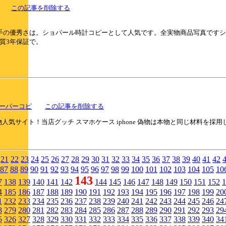
ピー
この記事を削除する
の優秀さは。ショパール時計コピーとして人気です。全実物商品写真ですショ
質3年保証で。
eスーパーコピ
この記事を削除する
e偽物人気サイト！当店グッチ スマホケース iphone 偽物は本物と同じ材料を
21
22
23
24
25
26
27
28
29
30
31
32
33
34
35
36
37
38
39
40
41
42
87
88
89
90
91
92
93
94
95
96
97
98
99
100
101
102
103
104
105
10
143
7
138
139
140
141
142
144
145
146
147
148
149
150
151
152
1
4
185
186
187
188
189
190
191
192
193
194
195
196
197
198
199
20
1
232
233
234
235
236
237
238
239
240
241
242
243
244
245
246
24
8
279
280
281
282
283
284
285
286
287
288
289
290
291
292
293
29
5
326
327
328
329
330
331
332
333
334
335
336
337
338
339
340
34