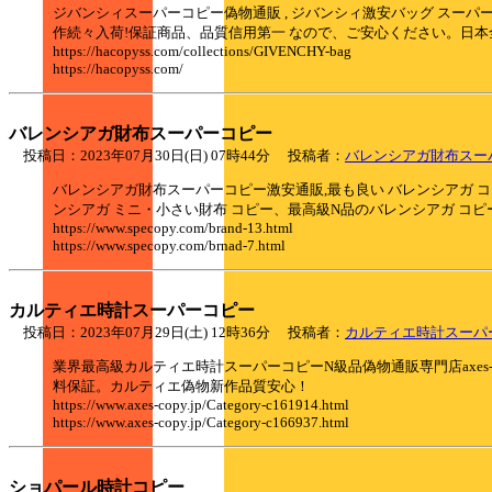
ジバンシィスーパーコピー偽物通販 , ジバンシィ激安バッグ スー
作続々入荷!保証商品、品質信用第一 なので、ご安心ください。日本
https://hacopyss.com/collections/GIVENCHY-bag
https://hacopyss.com/
バレンシアガ財布スーパーコピー
投稿日：2023年07月30日(日) 07時44分 投稿者：
バレンシアガ財布スー
バレンシアガ財布スーパーコピー激安通販,最も良い バレンシアガ コピー
ンシアガ ミニ・小さい財布 コピー、最高級N品のバレンシアガ コピ
https://www.specopy.com/brand-13.html
https://www.specopy.com/brnad-7.html
カルティエ時計スーパーコピー
投稿日：2023年07月29日(土) 12時36分 投稿者：
カルティエ時計スーパ
業界最高級カルティエ時計スーパーコピーN級品偽物通販専門店axe
料保証。カルティエ偽物新作品質安心！
https://www.axes-copy.jp/Category-c161914.html
https://www.axes-copy.jp/Category-c166937.html
ショパール時計コピー