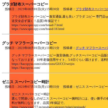
プラダ財布スーパーコピー
投稿日：2023年08月01日(火) 15時30分 投稿者：
プラダ財布スーパーコ
プラダ財布スーパーコピー激安通販,最も良い プラダ コピー 専門店spe
送安全必ず届く！品質3年保証で！
https://www.specopy.com/brnad-7.html
https://www.specopy.com/brand-16.html
グッチ マフラースーパーコピー
投稿日：2023年08月01日(火) 11時21分 投稿者：
グッチ マフラースー
グッチ マフラースーパーコピー激安偽物,グッチスーパーコピー品販
なっております。10年老舗信用サイト、5-8日ぐらい届けます、送
https://hacopyss.com/collections/GUCCI-weijin
https://hacopyss.com/
ゼニス スーパーコピー時計
投稿日：2023年07月31日(月) 13時35分 投稿者：ゼニス スーパー
ゼニス スーパーコピー時計
選んで間違いなしのゼニス スーパーコピー腕時計には、使い勝手の優
料が無料になります、品質3年保証で。
https://www.vog777.jp/product-category/tokei/zenisusb/