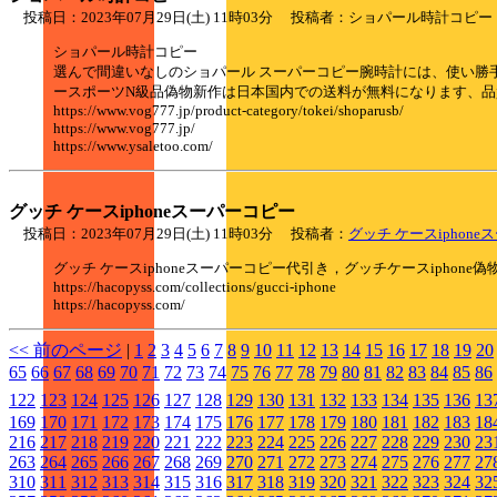
投稿日：2023年07月29日(土) 11時03分 投稿者：ショパール時計コ
ショパール時計コピー
選んで間違いなしのショパール スーパーコピー腕時計には、使い勝手
ースポーツN級品偽物新作は日本国内での送料が無料になります、品
https://www.vog777.jp/product-category/tokei/shoparusb/
https://www.vog777.jp/
https://www.ysaletoo.com/
グッチ ケースiphoneスーパーコピー
投稿日：2023年07月29日(土) 11時03分 投稿者：
グッチ ケースiphon
グッチ ケースiphoneスーパーコピー代引き，グッチケースiphon
https://hacopyss.com/collections/gucci-iphone
https://hacopyss.com/
<< 前のページ
|
1
2
3
4
5
6
7
8
9
10
11
12
13
14
15
16
17
18
19
20
65
66
67
68
69
70
71
72
73
74
75
76
77
78
79
80
81
82
83
84
85
86
122
123
124
125
126
127
128
129
130
131
132
133
134
135
136
13
169
170
171
172
173
174
175
176
177
178
179
180
181
182
183
18
216
217
218
219
220
221
222
223
224
225
226
227
228
229
230
23
263
264
265
266
267
268
269
270
271
272
273
274
275
276
277
27
310
311
312
313
314
315
316
317
318
319
320
321
322
323
324
32