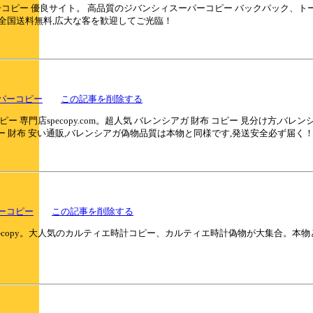
パーコピー 優良サイト。 高品質のジバンシィスーパーコピー バックパック
全国送料無料,広大な客を歓迎してご光臨！
パーコピー
この記事を削除する
 専門店specopy.com。超人気 バレンシアガ 財布 コピー 見分け方,バ
ー 財布 安い通販,バレンシアガ偽物品質は本物と同様です,発送安全必ず届く
ーコピー
この記事を削除する
s-copy。大人気のカルティエ時計コピー、カルティエ時計偽物が大集合。本