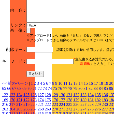
内 容：
リンク：
画 像：
※アップロードしたい画像を「参照」ボタンで選んでくだ
※アップロードできる画像のファイルサイズは300KBまで
削除キー：
記事を削除する時に使用します。必ず
*
宣伝書き込み対策のため
キーワード：
「
塩胡椒
」と入力してく
<< 前のページ
|
1
2
3
4
5
6
7
8
9
10
11
12
13
14
15
16
17
18
19
20
65
66
67
68
69
70
71
72
73
74
75
76
77
78
79
80
81
82
83
84
85
86
122
123
124
125
126
127
128
129
130
131
132
133
134
135
136
13
169
170
171
172
173
174
175
176
177
178
179
180
181
182
183
18
216
217
218
219
220
221
222
223
224
225
226
227
228
229
230
23
263
264
265
266
267
268
269
270
271
272
273
274
275
276
277
27
310
311
312
313
314
315
316
317
318
319
320
321
322
323
324
32