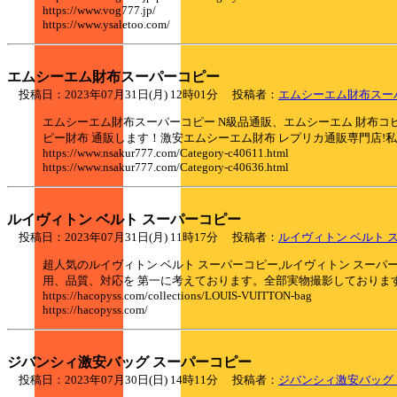
https://www.vog777.jp/
https://www.ysaletoo.com/
エムシーエム財布スーパーコピー
投稿日：2023年07月31日(月) 12時01分 投稿者：
エムシーエム財布スー
エムシーエム財布スーパーコピー N級品通販、エムシーエム 財布コピー激
ピー財布 通販します！激安エムシーエム財布 レプリカ通販専門店!
https://www.nsakur777.com/Category-c40611.html
https://www.nsakur777.com/Category-c40636.html
ルイヴィトン ベルト スーパーコピー
投稿日：2023年07月31日(月) 11時17分 投稿者：
ルイヴィトン ベルト 
超人気のルイヴィトン ベルト スーパーコピー,ルイヴィトン スー
用、品質、対応を 第一に考えております。全部実物撮影しておりま
https://hacopyss.com/collections/LOUIS-VUITTON-bag
https://hacopyss.com/
ジバンシィ激安バッグ スーパーコピー
投稿日：2023年07月30日(日) 14時11分 投稿者：
ジバンシィ激安バッグ