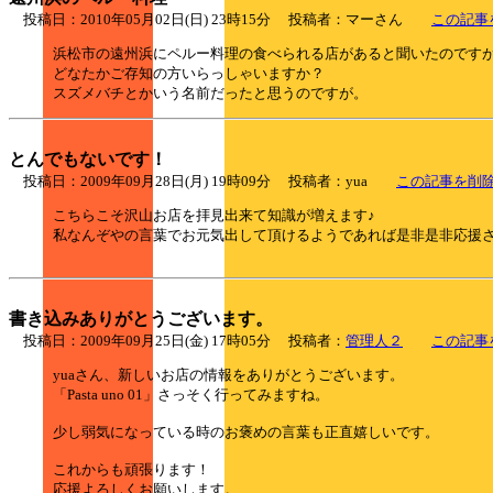
投稿日：2010年05月02日(日) 23時15分 投稿者：マーさん
この記事
浜松市の遠州浜にペルー料理の食べられる店があると聞いたのです
どなたかご存知の方いらっしゃいますか？
スズメバチとかいう名前だったと思うのですが。
とんでもないです！
投稿日：2009年09月28日(月) 19時09分 投稿者：yua
この記事を削
こちらこそ沢山お店を拝見出来て知識が増えます♪
私なんぞやの言葉でお元気出して頂けるようであれば是非是非応援
書き込みありがとうございます。
投稿日：2009年09月25日(金) 17時05分 投稿者：
管理人２
この記事
yuaさん、新しいお店の情報をありがとうございます。
「Pasta uno 01」さっそく行ってみますね。
少し弱気になっている時のお褒めの言葉も正直嬉しいです。
これからも頑張ります！
応援よろしくお願いします。