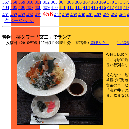
357
358
359
360
361
362
363
364
365
366
367
368
369
370
371
37
404
405
406
407
408
409
410
411
412
413
414
415
416
417
418
41
456
451
452
453
454
455
457
458
459
460
461
462
463
464
465
4
|
次ページへ >>
静岡・葵タワー「玄二」でランチ
投稿日：2010年06月07日(月) 00時41分 投稿者：
管理人２
この記
今日は比較的
ここは駅の近
長い行列をつ
そんな中、地
釜揚げ桜海老
食後のコーヒ
「海鮮丼」の
ま、飲まなけ