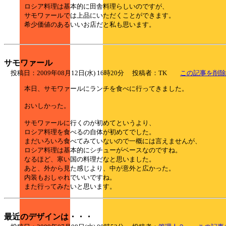
ロシア料理は基本的に田舎料理らしいのですが、
サモワァールでは上品にいただくことができます。
希少価値のあるいいお店だと私も思います。
サモワァール
投稿日：2009年08月12日(水) 16時20分 投稿者：TK
この記事を削除
本日、サモワァールにランチを食べに行ってきました。
おいしかった。
サモワァールに行くのが初めてというより、
ロシア料理を食べるの自体が初めてでした。
まだいろいろ食べてみていないので一概には言えませんが、
ロシア料理は基本的にシチューがベースなのですね。
なるほど、寒い国の料理だなと思いました。
あと、外から見た感じより、中が意外と広かった。
内装もおしゃれでいいですね。
また行ってみたいと思います。
最近のデザインは・・・