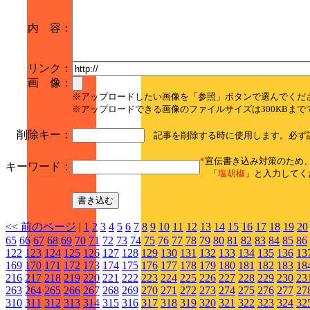
内 容：
リンク：
画 像：
※アップロードしたい画像を「参照」ボタンで選んでくだ
※アップロードできる画像のファイルサイズは300KBまで
削除キー：
記事を削除する時に使用します。必ず
*
宣伝書き込み対策のため
キーワード：
「
塩胡椒
」と入力してく
<< 前のページ
|
1
2
3
4
5
6
7
8
9
10
11
12
13
14
15
16
17
18
19
20
65
66
67
68
69
70
71
72
73
74
75
76
77
78
79
80
81
82
83
84
85
86
122
123
124
125
126
127
128
129
130
131
132
133
134
135
136
13
169
170
171
172
173
174
175
176
177
178
179
180
181
182
183
18
216
217
218
219
220
221
222
223
224
225
226
227
228
229
230
23
263
264
265
266
267
268
269
270
271
272
273
274
275
276
277
27
310
311
312
313
314
315
316
317
318
319
320
321
322
323
324
32