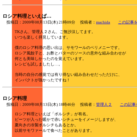
ロシア料理といえば…
投稿日：2009年08月13日(木) 21時09分 投稿者：
machida
この記事
TKさん、管理人２さん、ご無沙汰してます。
いつも楽しく拝見しています。
僕のロシア料理の思い出は、サモワールのペリメニーです。
ロシア風餃子と、お酢とバターのソースの意外な組み合わせが
何とも美味しかったのを覚えています。
レシピも試しましたし…。
当時の自分の感覚では有り得ない組み合わせだっただけに、
インパクトが強かったですね！
ロシア料理
投稿日：2009年08月13日(木) 18時46分 投稿者：
管理人２
この記事
ロシア料理といえば「ボルシチ」が有名。
ビーツが入った暖かで赤いシチューをイメージしますが、
夏向きの冷製ボルシチもあるとか。
以前サモワァールで食べたことがあります。