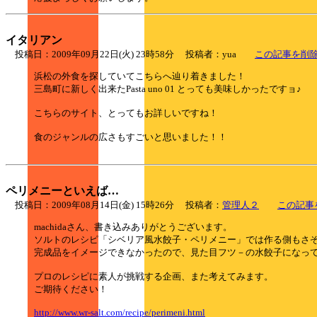
イタリアン
投稿日：2009年09月22日(火) 23時58分 投稿者：yua
この記事を削
浜松の外食を探していてこちらへ辿り着きました！
三島町に新しく出来たPasta uno 01 とっても美味しかったですョ♪
こちらのサイト、とってもお詳しいですね！
食のジャンルの広さもすごいと思いました！！
ペリメニーといえば…
投稿日：2009年08月14日(金) 15時26分 投稿者：
管理人２
この記事
machidaさん、書き込みありがとうございます。
ソルトのレシピ「シベリア風水餃子・ペリメニー」では作る側もさ
完成品をイメージできなかったので、見た目フツ－の水餃子になっ
プロのレシピに素人が挑戦する企画、また考えてみます。
ご期待ください！
http://www.wr-salt.com/recipe/perimeni.html