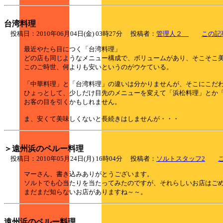
台湾料理
投稿日：2010年06月04日(金) 03時27分 投稿者：
管理人２
この記
最近やたら目につく「台湾料理」
どの店も同じようなメニュー構成で、ボリュームがあり、そこそこ
このご時世、何よりも安いというのがウケている。
「中華料理」と「台湾料理」の違いは分かりませんが、そこにこだ
ひょっとして、少しだけ目先のメニューを変えて「浜松料理」とか
お客の目を引くかもしれません。
ま、安くて美味しくないと長続きはしませんが・・・
＞遠州浜のペルー料理
投稿日：2010年05月24日(月) 16時04分 投稿者：
ソルトスタッフ2
マーさん、書き込みありがとうございます。
ソルトでも心当たりを当たってみたのですが、それらしいお店はご
まだまだ知らないお店がありますね～～。
遠州浜のペルー料理