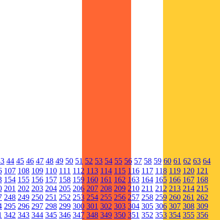
43
44
45
46
47
48
49
50
51
52
53
54
55
56
57
58
59
60
61
62
63
64
6
107
108
109
110
111
112
113
114
115
116
117
118
119
120
121
3
154
155
156
157
158
159
160
161
162
163
164
165
166
167
168
0
201
202
203
204
205
206
207
208
209
210
211
212
213
214
215
7
248
249
250
251
252
253
254
255
256
257
258
259
260
261
262
4
295
296
297
298
299
300
301
302
303
304
305
306
307
308
309
1
342
343
344
345
346
347
348
349
350
351
352
353
354
355
356