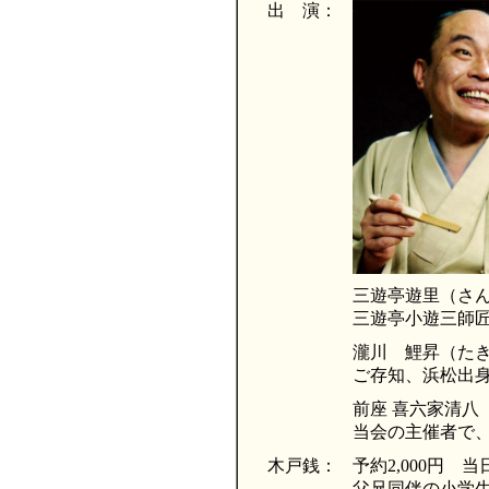
出 演：
三遊亭遊里（さ
三遊亭小遊三師
瀧川 鯉昇（た
ご存知、浜松出
前座 喜六家清八
当会の主催者で、
木戸銭：
予約2,000円 当日
父兄同伴の小学