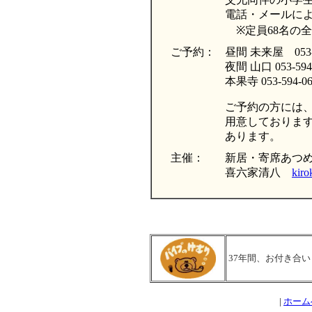
電話・メールに
※定員68名の
ご予約：
昼間 未来屋 053-5
夜間 山口 053-594
本果寺 053-594-06
ご予約の方には
用意しておりま
あります。
主催：
新居・寄席あつ
喜六家清八
kir
37年間、お付き合
|
ホーム