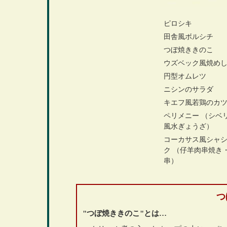
ピロシキ
田舎風ボルシチ
つぼ焼ききのこ
ウズベック風焼め
円型オムレツ
ニシンのサラダ
キエフ風若鶏のカ
ペリメニー （シベ
風水ぎょうざ）
コーカサス風シャ
ク （仔羊肉串焼き
串）
つ
"つぼ焼ききのこ"とは…