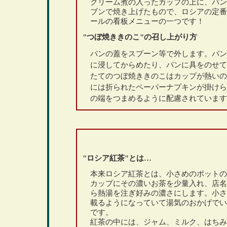
クリーム煮の入ったカップの上に、パン
ブンで焼き上げたもので、ロシアの定番
ールの看板メニューの一つです！
"つぼ焼ききのこ"の召し上がり方
パンの蓋をスプーン等で外します。パン
に浸してからめたり、パンに具をのせて
たてのつぼ焼ききのこはカップが熱いの
には折られたペーパーナプキンが掛けら
の端をつまめるように配慮されています
"ロシア紅茶"とは…
本来ロシア紅茶とは、小さめのポットの
カップにその濃いお茶を少量入れ、店名
ら熱湯を注ぎ好みの濃さにします。小さ
載るようになっていて湯気のおかげでい
です。
紅茶の中には、ジャム、ミルク、はちみ