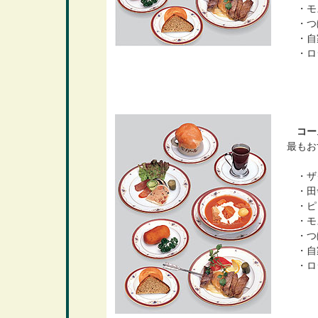
・モ
・つ
・自
・ロ
コー
最も
・ザク
・田
・ピ
・モ
・つ
・自
・ロ