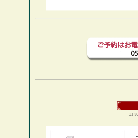
11:3
“