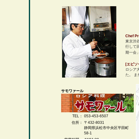
Chef Pr
東京渋
行して
期一会
[エピソ
ロシア
た。 
サモワァール
TEL：
053-453-6507
住所：
〒432-8031
静岡県浜松市中央区平田町
58-1