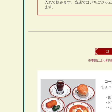
入れて飲みます。当店ではいちごジャム
ます。
※季節により料理
コース
ちょ
・田
・ピ
・つ