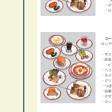
・つ
・デ
・ロ
コース
ロシア
・ザク
・田舎
・ピ
・ペリ
・モス
・グリ
・つぼ
・自家
・デザ
・ロシ