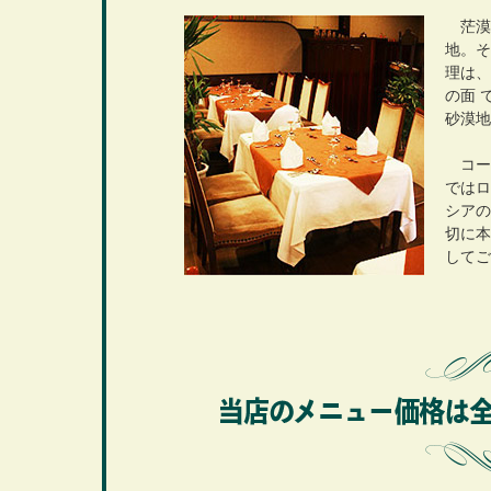
茫漠
地。そ
理は、
の面 
砂漠地
コー
ではロ
シアの
切に本
してご