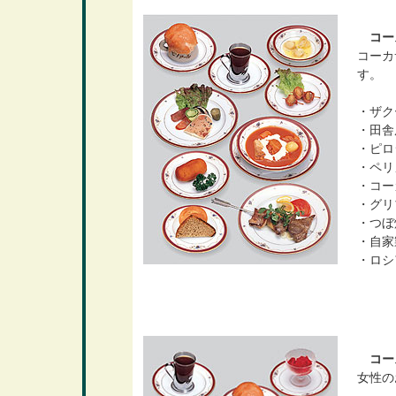
コース
コーカ
す。
・ザク
・田舎
・ピロ
・ペリ
・コー
・グリ
・つぼ
・自家
・ロシ
コー
女性の