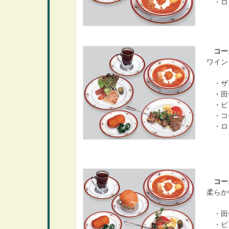
・ロ
コース
ワイン
・ザク
・
田
・ピ
・コ
・ロ
コース
柔らか
・田
・ピ