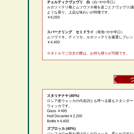
チェルティクヴェヴリ 白
（白−やや辛口）
ルカツィテリ種とムツヴァネ種を皮ごとクヴェヴリ(
ような香り、上品な味わいが特徴です。
￥6,050
スパークリング セミドライ
（発泡−やや辛口）
ムツヴァネ、ティツカ、ルカツィテリを厳選しブレン
￥4,400
※ボトルでご注文の際は、お持ち帰りが可能です。
スタリチナヤ (40%)
ロシア産ウォッカの代名詞とも呼べる最もスタンダー
ウォッカです。
Glass ￥495
Half Decanter￥2,200
Bottle￥4,400
ズブロッカ (40%)
バッファロー草を漬け込んだウォッカ。柔らかでデリ