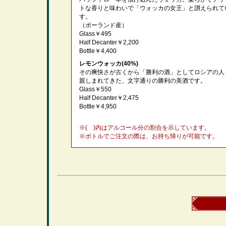
トな香りと味わいで「ウォッカの女王」と讃えられて
す。
（ポーランド産）
Glass￥495
Half Decanter￥2,200
Bottle￥4,400
レモンウォッカ(40%)
その爽快さが古くから「勝利の酒」としてロシアの人
親しまれてきた、文字通りの勝利の美酒です。
Glass￥550
Half Decanter￥2,475
Bottle￥4,950
※( )内はアルコール分の割合を示しています。
※ボトルでご注文の際は、お持ち帰りが可能です。