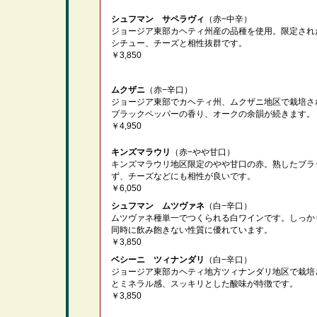
シュフマン サペラヴィ
（赤−中辛）
ジョージア東部カヘティ州産の品種を使用。限定され
シチュー、チーズと相性抜群です。
￥3,850
ムクザニ
（赤−辛口）
ジョージア東部でカヘティ州、ムクザニ地区で栽培さ
ブラックペッパーの香り、オークの余韻が続きます。
￥4,950
キンズマラウリ
（赤−やや甘口）
キンズマラウリ地区限定のやや甘口の赤。熟したブラ
ず、チーズなどにも相性が良いです。
￥6,050
シュフマン ムツヴァネ
（白−辛口）
ムツヴァネ種単一でつくられる白ワインです。しっか
同時に飲み飽きない性質に優れています。
￥3,850
ベシーニ ツィナンダリ
（白−辛口）
ジョージア東部カヘティ地方ツィナンダリ地区で栽培
とミネラル感、スッキリとした酸味が特徴です。
￥3,850