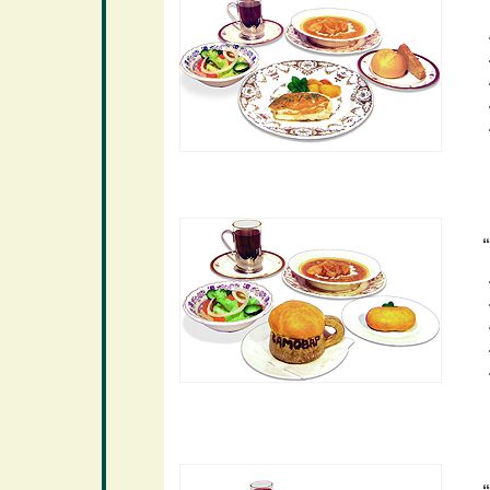
・
・
・
・
“
・
・
・
・
・