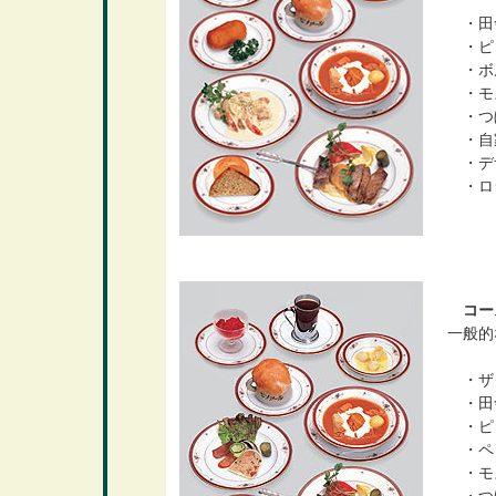
・田
・ピ
・ボ
・モ
・つ
・自
・デ
・ロ
コース
一般的
・ザク
・田
・ピ
・ペ
・モ