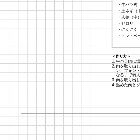
・牛バラ肉（
・玉ネギ（
・人参（中
・セロリ
・にんにく
・トマトペ
＜作り方＞
1.
牛バラ肉に
2.
肉を取り出し
ン、フォン・
なるまで弱
3.
肉を取り出
4.
温めた肉と