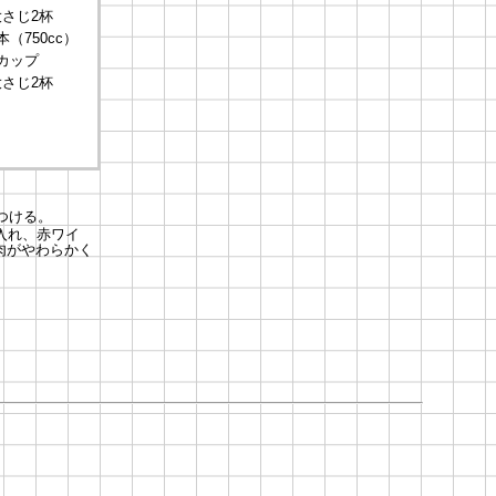
さじ2杯
本（750cc）
カップ
さじ2杯
つける。
入れ、赤ワイ
肉がやわらかく