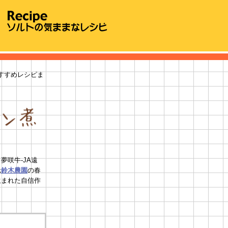
すすめレシピま
咲牛-JA遠
元
鈴木農園
の春
生まれた自信作