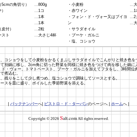
5cmの角切り）
…800g
・小麦粉
…大
中）
…1コ
・赤ワイン
…1
）
…1本
・フォン・ド・ヴォー又はブイヨ
…2
…1本
ン
…大
（皮付）
…2粒
・サラダオイル
ースト
…大さじ4杯
・ブーケ・ガルニ
・塩、コショウ
塩、コショウをして小麦粉をかるくまぶしサラダオイルでこんがりと焼き色を
て別鍋に移し、2cm角に切った野菜を同様に焼き色をつけて肉を移した鍋に
 ド・ヴォー、トマトペースト、ブーケ・ガルニを加えてフタをし、3時間位
火で煮込む。
し、残りをこして少し煮つめ、塩コショウで調味してソースとする。
ソースを皿に盛り、ボイルした季節野菜を添える。
|
バックナンバー
へ|
ビストロ・ド・ターバン
のページへ |
ホーム
へ |
S
alt.com
Copyright ©
2026
All rights reserved.