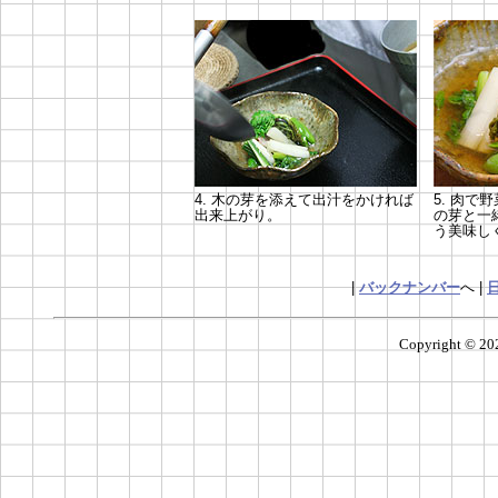
4. 木の芽を添えて出汁をかければ
5.
肉で野
出来上がり。
の芽と一
う美味し
|
バックナンバー
へ |
Copyright ©
20