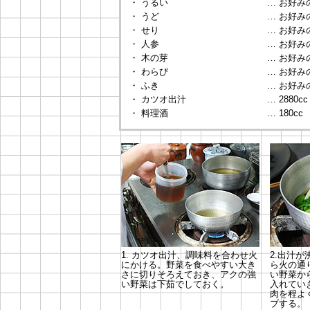
・ うるい
… お好み
・ うど
… お好み
・ せり
… お好み
・ 人参
… お好み
・ 木の芽
… お好み
・ わらび
… お好み
・ ふき
… お好み
・ カツオ出汁
… 2880cc
・ 料理酒
… 180cc
1. カツオ出汁、調味料を合わせ火
2.
出汁が
にかける。野菜を食べやすい大き
ら火の通
さに切りそろえておき、アクの強
い野菜か
い野菜は下茹でしておく。
入れてい
肉を程よ
ブする。