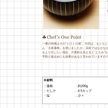
一番の特徴はその“トロトロ感”。今回は、もともと
ん「小坂蓮根」を使いましたが、浜松ではなかな
をより出したい場合、片栗粉を加えると“とろみ”
予防と咳止めにも効果があると言われていますの
※材料
・蓮根
…約200g
・だし汁
…4.5カップ
・塩
…少々