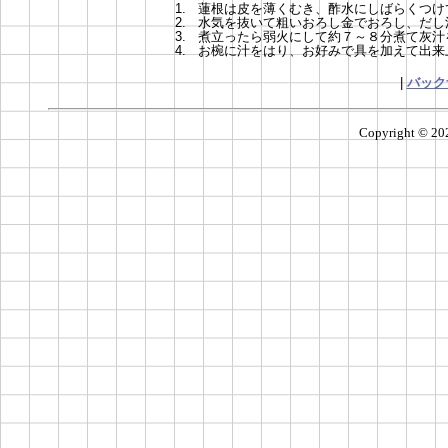
1.
蓮根は皮を薄くむき、酢水にしばらくつけ
2.
水気を抜いて粗いおろし金でおろし、だし
3.
煮立ったら弱火にして約７～８分煮て灰汁
4.
お椀に汁をはり、お好みで具を加えて出来
|
バック
Copyright ©
20