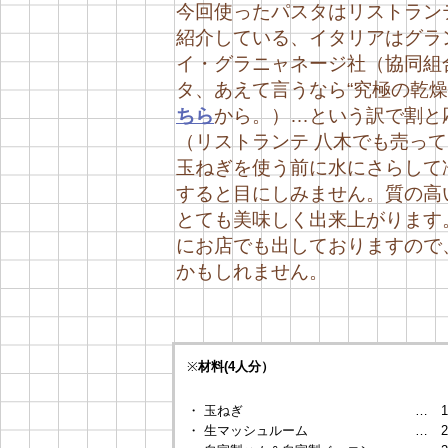
今回使ったパスタはリストラン
紹介している、イタリアはグラ
イ・グラニャネージ社（協同組
タ、あえて言うなら“究極の乾燥
ちら
から。）…という訳で割と
（リストランテ 八木でも売っ
玉ねぎを使う前に水にさらして
すると目にしみません。質の高
とても美味しく出来上がります
にお店でも出しておりますので
かもしれません。
※
材料(4人分）
・ 玉ねぎ
… 
・ 生マッシュルーム
… 2