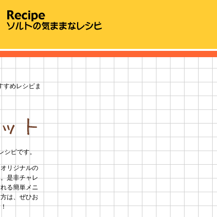
すすめレシピま
単レシピです。
テオリジナルの
す。是非チャレ
作れる簡単メニ
い方は、ぜひお
う！