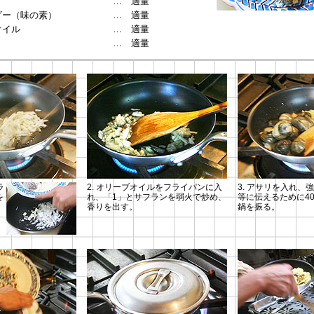
う
… 適量
ダー（味の素）
… 適量
オイル
… 適量
… 適量
ラ
2. オリーブオイルをフライパンに入
3. アサリを入れ、
を
れ、「1」とサフランを弱火で炒め、
等に伝えるために40
香りを出す。
鍋を振る。