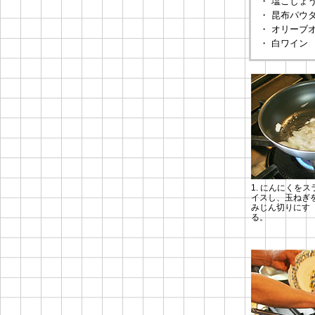
・ 塩こしょ
・ 昆布パウ
・ オリーブ
・ 白ワイン
1. にんにくをス
イスし、玉ねぎ
みじん切りにす
る。