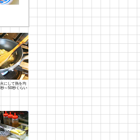
強火にして熱を均
秒～50秒くらい