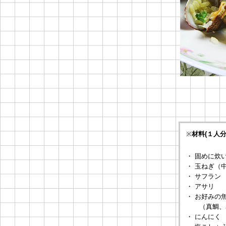
※
材料(１人
・ 固めに炊
・ 玉ねぎ（
・ サフラン
・ アサリ
・ お好みの
（真鯛、赤
・ にんにく