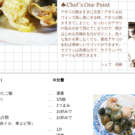
アサリの開きすぎに注意！アサリを白
ワインで蒸し煮にする時、アサリが開
きすぎてしまうと、せっかくのアサリ
の旨みが全て消えてしまうので、開き
はじめを見極めるのがポイント。色々
な魚介を要しなくても、最低アサリが
あれば美味しいリゾットができます。
サフランは高価なので、サフランパウ
ダーでも代用できます。
シェフ 高橋
分）
※分量
いたご飯
… 適量
中）
… 1/5個
… 1つまみ
… お好みで
魚介類
… お好みで
イカ、車エビ等）
… 1片