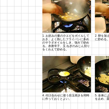
1. お好みの量の小エビをボイルして
2. 卵を
おき、よく熱したフライパンに多め
に炒める
のサラダオイルをしき、強火で炒め
る。赤唐辛子、玉 ねぎのみじん切り
をくわえて炒める。
4. 付け合わせに使う目玉焼きを同時
5. 全体
に作っておくとよい。
を止め、