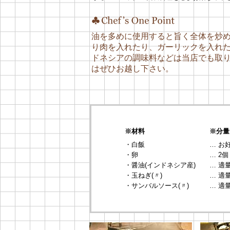
油を多めに使用すると旨く全体を炒
り肉を入れたり、ガーリックを入れ
ドネシアの調味料などは当店でも取
はぜひお越し下さい。
※材料
※分量
・白飯
… お
・卵
… 2個
・醤油(インドネシア産)
… 適
・玉ねぎ(〃)
… 適
・サンバルソース(〃)
… 適