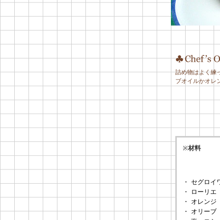
詰め物はよく練
ブオイルかオ
※
材料
・ セグロイ
・ ローリエ
・ オレンジ
・ オリーブ