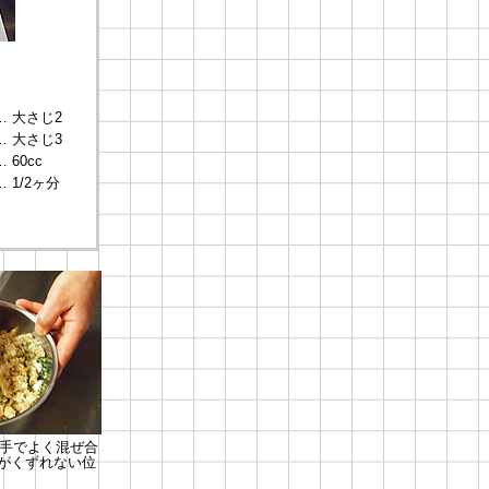
… 大さじ2
… 大さじ3
… 60cc
… 1/2ヶ分
を手でよく混ぜ合
がくずれない位