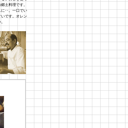
の郷土料理です。
しに‥。一口でい
すいです。オレン
い。