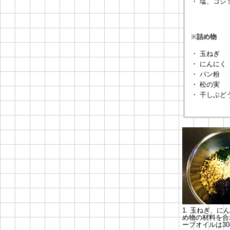
・ 塩、コシ
※
詰め物
・ 玉ねぎ
・ にんにく
・ パン粉
・ 松の実
・ 干しぶど
1. 玉ねぎ、に
め物の材料を合
ーブオイルは30