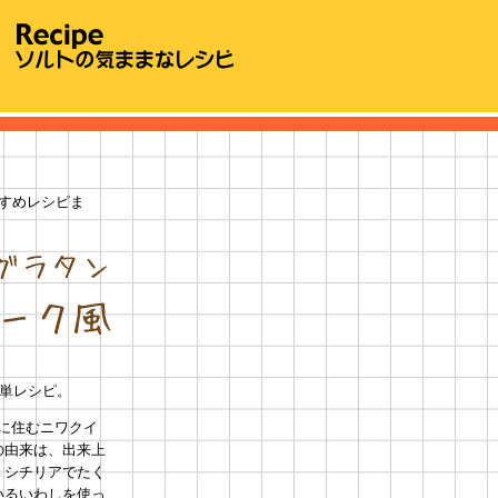
すめレシピま
簡単レシピ。
アに住むニワクイ
の由来は、出来上
。シチリアでたく
いるいわしを使っ