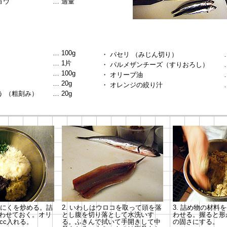
ョウ
… 適量
… 100g
・ パセリ （みじん切り）
… 1片
・ パルメザンチーズ（すりおろし）
… 100g
・ オリーブ油
… 20g
・ オレンジの絞り汁
う （粗刻み）
… 20g
んにくを炒める。詰
2. いわしはウロコを取って頭を落
3. 詰め物の材料
わせておく。オリ
とし腹を切り落として水洗いす
わせる。握ると形
cc入れる。
る。ふきんで拭いて手開きして中
の固さにする。