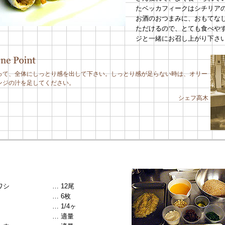
たベッカフィークはシチリア
お酒のおつまみに、おもてな
ただけるので、とても食べや
ジと一緒にお召し上がり下さ
って、全体にしっとり感を出して下さい。しっとり感が足らない時は、オリー
レンジの汁を足してください。
シェフ高木
ワシ
… 12尾
… 6枚
… 1/4ヶ
… 適量