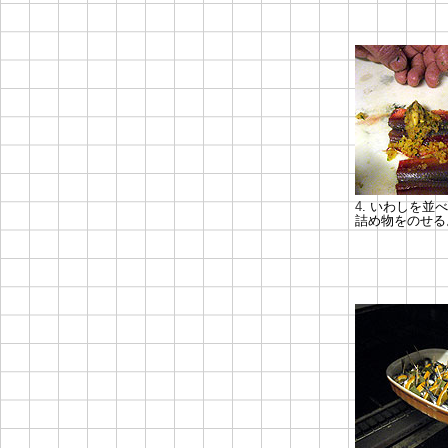
4
. いわしを並
詰め物をのせる