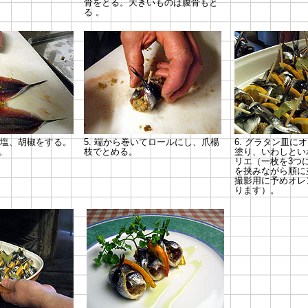
骨をとる。大きいものは腹骨もと
る 。
べ塩、胡椒をする。
5. 端から巻いてロールにし、爪楊
6.
グラタン皿にオ
。
枝でとめる。
塗り、いわしとい
リエ（一枚を3つ
を挟みながら順に
撮影用に予めオレ
ります）。