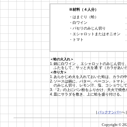
※材料（４人分）
・はまぐり（蛤）
・白ワイン
・パセリのみじん切り
・エシャロットまたはオニオン
・トマト
＜蛤の火入れ＞
1.
鍋に白ワイン 、エシャロットのみじん切り
ふたをして、サッと火を通 す（カラがあい
＜作り方＞
1.
あらかじめ火を入れておいた蛤は、カラの
2.
ソースは鍋に、バター、ベーコン、トマト
のみじん切り、レモン汁、塩、コショウして
3.
「2」の上にパン粉をふりかけ、天火で焼色
4.
皿にサラダを敷き、上に蛤を盛り付ける。
|
バックナンバー
へ 
Copyright ©
20