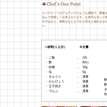
スパゲティーのアルデンテのような感覚で、酢飯
込んで美味しく出来上がります。お寿司を切って
のではなく、海苔がなじんでから切ると崩れませ
い。
※
材料(１人分）
※分量
・ ご飯
… 2合
・ 酢
… 80cc
・ 砂糖
… 30g
・ 塩
… 5g
・ きゅうり
… 適量
・ かんぴょう
… 適量
・ 玉子焼き
… 適量
・ でんぶ
… 適量