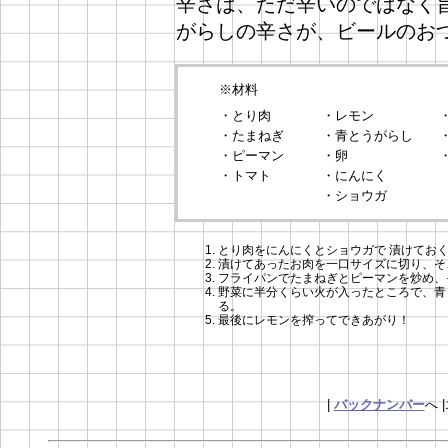
辛さは、ただ辛いのではなく
がらしの辛さが、ビールのお
※材料
・とり肉
・レモン
・たまねぎ
・青とうがらし
・ピーマン
・卵
・トマト
・にんにく
・ショウガ
とり肉をにんにくとショウガで 漬けてお
漬けてあったお肉を一口サイズに切り、そ
フライパンでたまねぎとピーマンを炒め、
野菜に半分くらい火が入ったところで、青
る。
最後にレモンを搾ってできあがり！
|
バックナンバー
へ