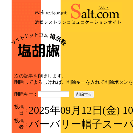
次の記事を削除します。
削除してよろしければ、削除キーを入れて削除ボタンを
削除キー：
削除する
投稿
2025年09月12日(金) 1
：
日
投稿
バーバリー帽子スー
：
者