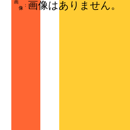
画
画像はありません。
：
像