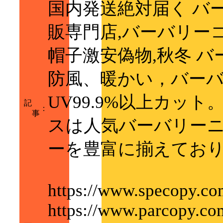
国内発送絶対届く バ
販専門店,バーバリー
帽子激安偽物,秋冬 
防風、暖かい，バーバ
UV99.9%以上カット。
記
：
事
スは人気バーバリーニ
ーを豊富に揃えてお
https://www.specopy.co
https://www.parcopy.com