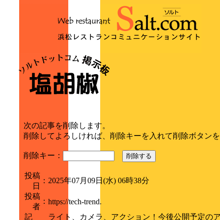
次の記事を削除します。
削除してよろしければ、削除キーを入れて削除ボタンを
削除キー：
削除する
投稿
：
2025年07月09日(水) 06時38分
日
投稿
：
https://tech-trend.
者
記
ライト、カメラ、アクション！今後公開予定の