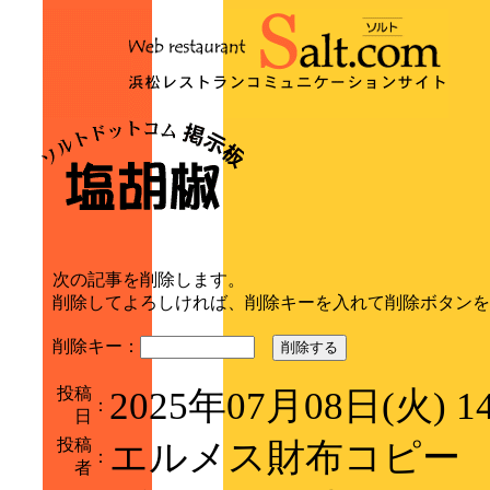
次の記事を削除します。
削除してよろしければ、削除キーを入れて削除ボタンを
削除キー：
削除する
投稿
2025年07月08日(火) 
：
日
投稿
エルメス財布コピー
：
者