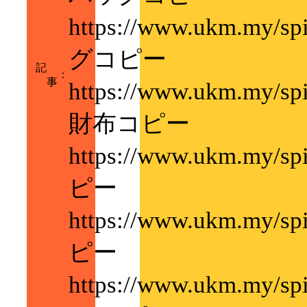
https://www.ukm.my/
グコピー
記
：
事
https://www.ukm.my/
財布コピー
https://www.ukm.my/
ピー
https://www.ukm.my/
ピー
https://www.ukm.my/