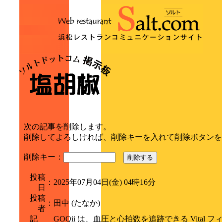
次の記事を削除します。
削除してよろしければ、削除キーを入れて削除ボタンを
削除キー：
削除する
投稿
：
2025年07月04日(金) 04時16分
日
投稿
：
田中 (たなか)
者
記
GOQii は、血圧と心拍数を追跡できる Vital