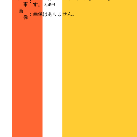
：
事
す。 3,499
画
：
画像はありません。
像