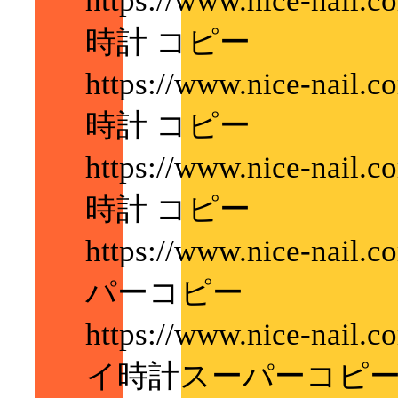
https://www.nice-nai
時計 コピー
https://www.nice-nail
時計 コピー
https://www.nice-nail
時計 コピー
https://www.nice-nail
パーコピー
https://www.nice-nail
イ時計スーパーコピ