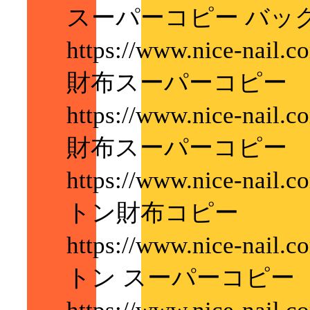
スーパーコピー バッ
https://www.nice-nail
財布スーパーコピー
https://www.nice-nail
財布スーパーコピー
https://www.nice-nail
トン財布コピー
https://www.nice-nail
トン スーパーコピー