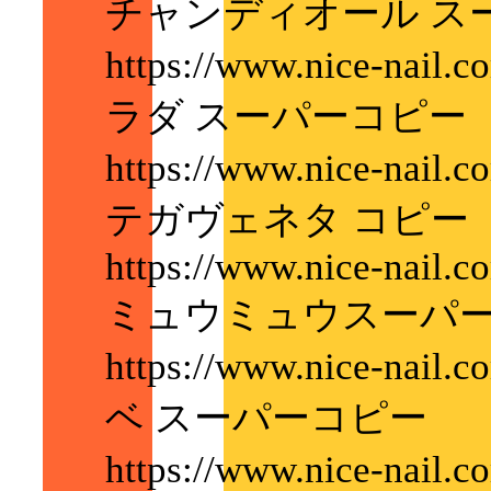
チャンディオール ス
https://www.nice-nail.
ラダ スーパーコピー
https://www.nice-nail.
テガヴェネタ コピー
https://www.nice-nail.
ミュウミュウスーパ
https://www.nice-nail.
ベ スーパーコピー
https://www.nice-nail.