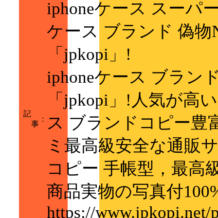
iphoneケース スーパ
ケース ブランド 偽
「jpkopi」!
iphoneケース ブラ
「jpkopi」!人気が高
記
ス ブランドコピー豊
：
事
ミ最高級安全な通販サイ
コピー 手帳型，最高級 
商品実物の写真付100
https://www.jpkopi.net/