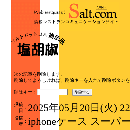
次の記事を削除します。
削除してよろしければ、削除キーを入れて削除ボタンを
削除キー：
削除する
投稿
2025年05月20日(火) 2
：
日
投稿
iphoneケース スーパ
：
者