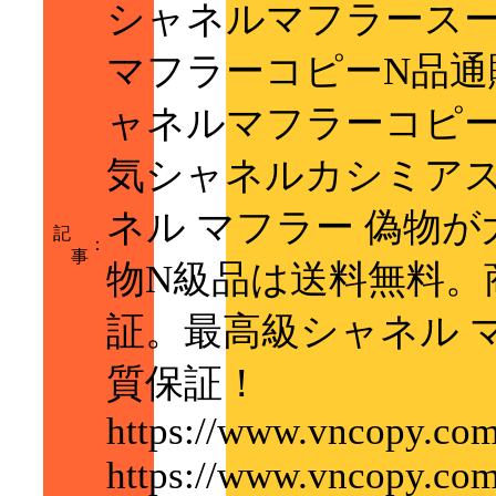
シャネルマフラース
マフラーコピーN品通
ャネルマフラーコピ
気シャネルカシミアス
ネル マフラー 偽物が
記
：
事
物N級品は送料無料。
証。最高級シャネル 
質保証！
https://www.vncopy.com
https://www.vncopy.co