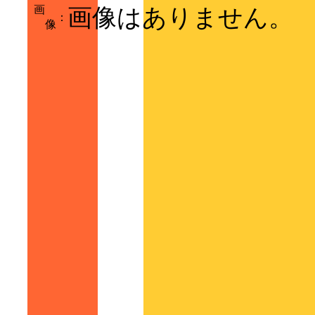
画
画像はありません。
：
像