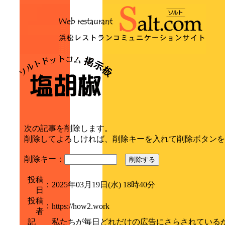
次の記事を削除します。
削除してよろしければ、削除キーを入れて削除ボタンを
削除キー：
削除する
投稿
：
2025年03月19日(水) 18時40分
日
投稿
：
https://how2.work
者
記
私たちが毎日どれだけの広告にさらされているかは誰