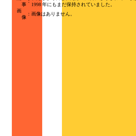
：
事
1998 年にもまだ保持されていました。
画
：
画像はありません。
像