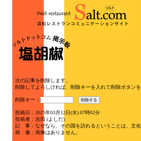
次の記事を削除します。
削除してよろしければ、削除キーを入れて削除ボタンを
削除キー：
削除する
投稿日
：
2025年03月12日(水) 07時02分
投稿者
：
吉田 (よしだ)
記 事
：
なぜなら、その国を訪れるということは、文化
画 像
：
画像はありません。