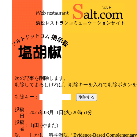
次の記事を削除します。
削除してよろしければ、削除キーを入れて削除ボタンを
削除キー：
削除する
投稿
：
2025年03月11日(火) 20時51分
日
投稿
：
山田 (やまだ)
者
記
しかし、科学雑誌『Evidence-Based Complementar