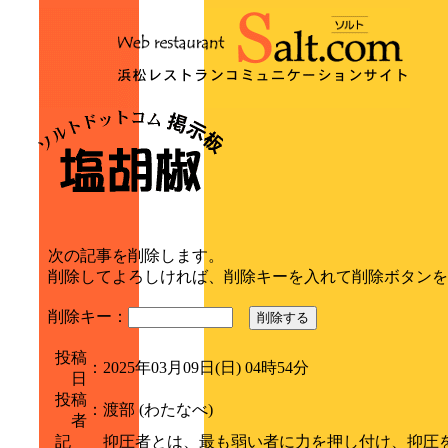
次の記事を削除します。
削除してよろしければ、削除キーを入れて削除ボタンを
削除キー：
削除する
投稿
：
2025年03月09日(日) 04時54分
日
投稿
：
渡部 (わたなべ)
者
記
抑圧者とは、最も弱い者に力を押し付け、抑圧