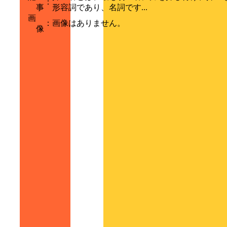
：
事
形容詞であり、名詞です...
画
：
画像はありません。
像