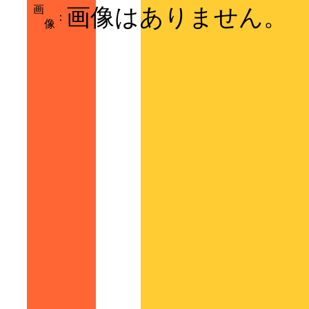
画
画像はありません。
：
像