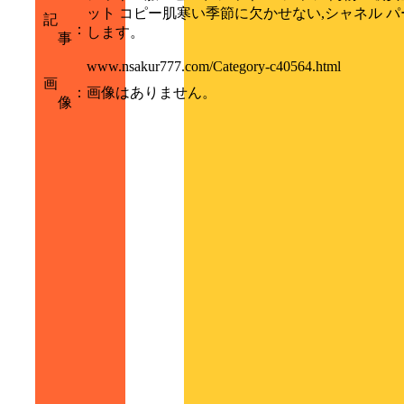
ット コピー肌寒い季節に欠かせない,シャネル 
記
：
します。
事
www.nsakur777.com/Category-c40564.html
画
：
画像はありません。
像