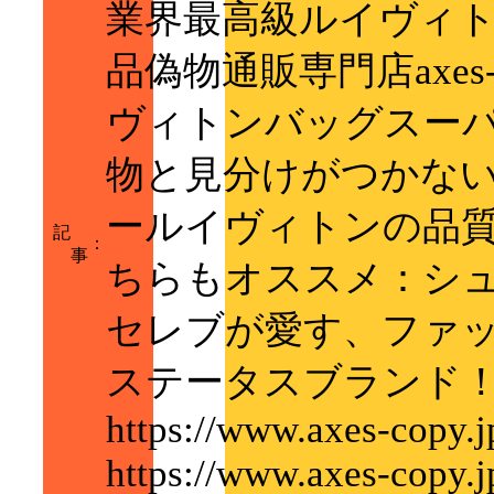
業界最高級ルイヴィト
品偽物通販専門店axes
ヴィトンバッグスーパ
物と見分けがつかな
ールイヴィトンの品質
記
：
事
ちらもオススメ：シュ
セレブが愛す、ファ
ステータスブランド
https://www.axes-copy.
https://www.axes-copy.