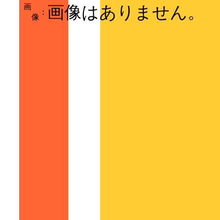
画
画像はありません。
：
像