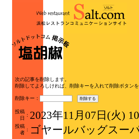
次の記事を削除します。
削除してよろしければ、削除キーを入れて削除ボタンを
削除キー：
削除する
投稿
2023年11月07日(火) 1
：
日
投稿
ゴヤールバッグスー
：
者