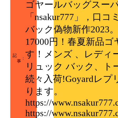
ゴヤールバッグスーパ
「nsakur777」，
バック偽物新作2023
17000円！春夏新品
す！メンズ 、レディ
記
：
事
リュック バック、ト
続々入荷!Goyard
ります。
https://www.nsakur777.
https://www.nsakur777.