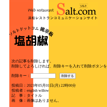
次の記事を削除します。
削除してよろしければ、削除キーを入れて削除ボタンを
削除キー：
削除する
投稿日
：
2023年05月01日(月) 22時00分
投稿者
：
english willow
記 事
：
タイトル
画 像
：
画像はありません。