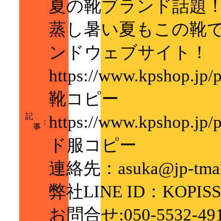
夏の靴ブランド話題
蒸し暑い夏もこの靴
ンドウェブサイト！
https://www.kpshop.j
靴コピー
記
https://www.kpshop.jp
：
事
ド服コピー
連絡先：asuka@jp-tmal
弊社LINE ID：KOPISS
お問合せ:050-5532-49