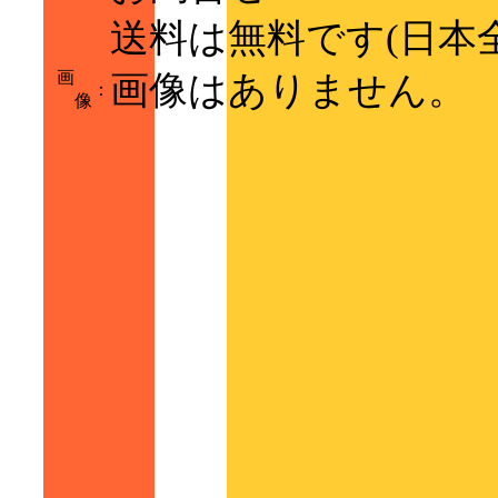
送料は無料です(日本
画
画像はありません。
：
像