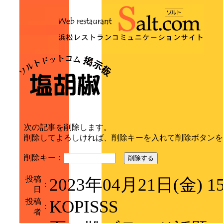
次の記事を削除します。
削除してよろしければ、削除キーを入れて削除ボタンを
削除キー：
削除する
投稿
2023年04月21日(金) 
：
日
投稿
KOPISSS
：
者