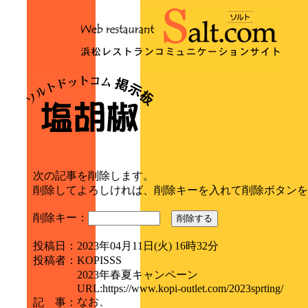
次の記事を削除します。
削除してよろしければ、削除キーを入れて削除ボタンを
削除キー：
削除する
投稿日
：
2023年04月11日(火) 16時32分
投稿者
：
KOPISSS
2023年春夏キャンペーン
URL:https://www.kopi-outlet.com/2023sprting/
なお、
記 事
：