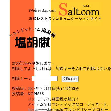
次の記事を削除します。
削除してよろしければ、削除キーを入れて削除ボタンを
削除キー：
削除する
投稿日
：
2023年04月11日(火) 11時56分
投稿者
：
KOPISSS
フェミニンな雰囲気が魅力！
アイテムでロマンティックなコーディネート、
https://www.kpshop.jp ブランド Tシャツ コピー