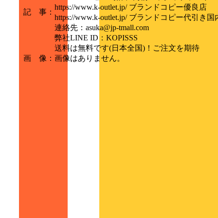
https://www.k-outlet.jp/ ブランドコピー優良店
記 事
：
https://www.k-outlet.jp/ ブランドコピー代引
連絡先：asuka@jp-tmall.com
弊社LINE ID：KOPISSS
送料は無料です(日本全国)！ご注文を期待
画 像
：
画像はありません。