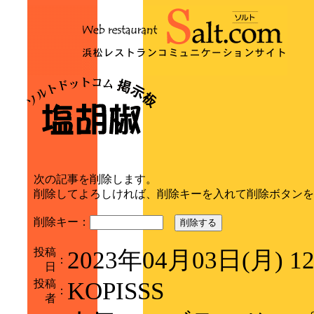
次の記事を削除します。
削除してよろしければ、削除キーを入れて削除ボタンを
削除キー：
削除する
投稿
2023年04月03日(月) 1
：
日
投稿
KOPISSS
：
者