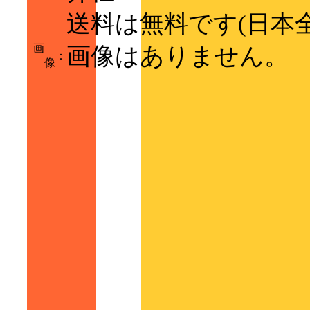
送料は無料です(日本
画
画像はありません。
：
像