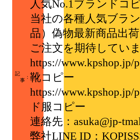
人気No.1ブランドコ
当社の各種人気ブラン
品）偽物最新商品出荷
ご注文を期待していま
https://www.kpshop.j
記
靴コピー
：
事
https://www.kpshop.jp
ド服コピー
連絡先：asuka@jp-tmal
弊社LINE ID：KOPISS