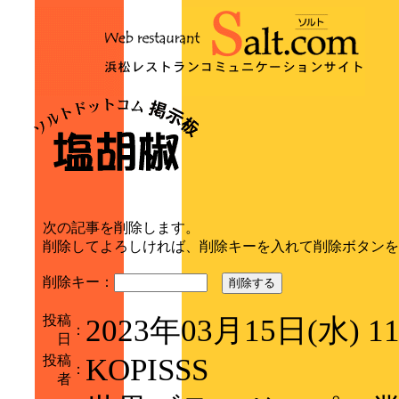
次の記事を削除します。
削除してよろしければ、削除キーを入れて削除ボタンを
削除キー：
削除する
投稿
2023年03月15日(水) 1
：
日
投稿
KOPISSS
：
者