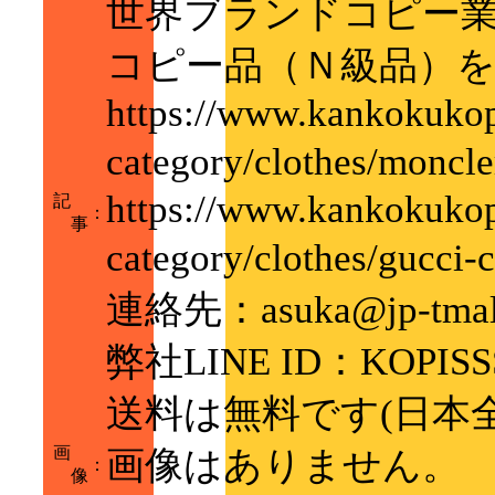
世界ブランドコピー
コピー品（Ｎ級品）
https://www.kankokukop
category/clothes/m
https://www.kankokukop
記
：
事
category/clothes/g
連絡先：asuka@jp-tmal
弊社LINE ID：KOPISS
送料は無料です(日本
画
画像はありません。
：
像