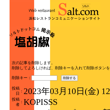
次の記事を削除します。
削除してよろしければ、削除キーを入れて削除ボタンを
削除キー：
削除する
投稿
2023年03月10日(金) 1
：
日
投稿
KOPISSS
：
者