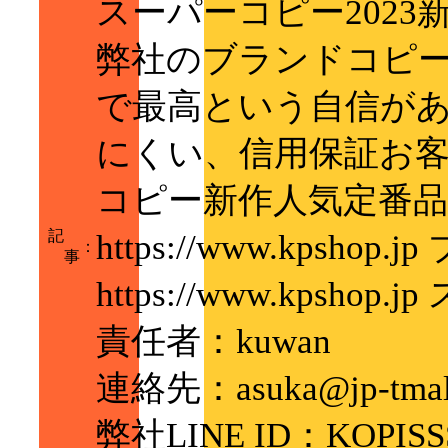
スーパーコピー2023
弊社のブランドコピ
で最高という自信が
にくい、信用保証お
コピー新作人気定番
記
https://www.kpsh
：
事
https://www.kpsho
責任者：kuwan
連絡先：asuka@jp-tmal
弊社LINE ID：KOPISS