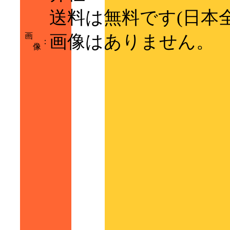
送料は無料です(日本
画
画像はありません。
：
像