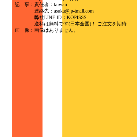
記 事
：
責任者：kuwan
連絡先：asuka@jp-tmall.com
弊社LINE ID：KOPISSS
送料は無料です(日本全国)！ ご注文を期待
画 像
：
画像はありません。