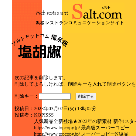
次の記事を削除します。
削除してよろしければ、削除キーを入れて削除ボタンを
削除キー：
削除する
投稿日
：
2023年03月07日(火) 13時02分
投稿者
：
KOPISSS
人気新品全新登場★2023年の新素材-新作!ス
https://www.topcopy.jp/ 最高級スーパーコピー
https://www.topcopy.jp/ スーパーコピーN級品