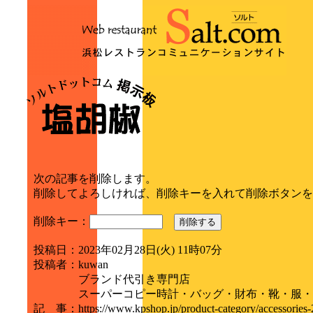
次の記事を削除します。
削除してよろしければ、削除キーを入れて削除ボタンを
削除キー：
削除する
投稿日
：
2023年02月28日(火) 11時07分
投稿者
：
kuwan
ブランド代引き専門店
スーパーコピー時計・バッグ・財布・靴・服・
記 事
：
https://www.kpshop.jp/product-category/ac