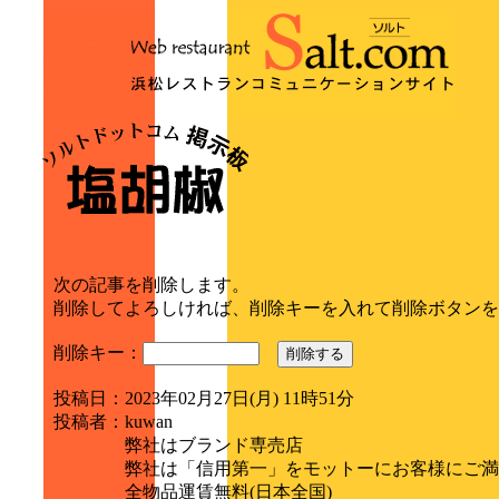
次の記事を削除します。
削除してよろしければ、削除キーを入れて削除ボタンを
削除キー：
削除する
投稿日
：
2023年02月27日(月) 11時51分
投稿者
：
kuwan
弊社はブランド専売店
弊社は「信用第一」をモットーにお客様にご満
全物品運賃無料(日本全国)