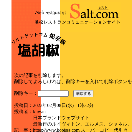
次の記事を削除します。
削除してよろしければ、削除キーを入れて削除ボタンを
削除キー：
削除する
投稿日
：
2023年02月08日(水) 11時32分
投稿者
：
kuwan
日本ブランドウェブサイト
最新作のルイヴィトン、エルメス、シャネル、
記 事
：
https://www.kopisss.com スーパーコピー代引き